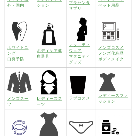
プラセンタ
外・国内
ション
ペット用品
サプリ
マタニティ
ホワイトニ
メンズコスメ
ボディケア健
ウェア
ング
メンズ化粧品
康器具
マタニティ
口臭予防
ボディメイク
グッズ
レディースファ
ラブコスメ
メンズスー
レディースス
ッション
ツ
ーツ