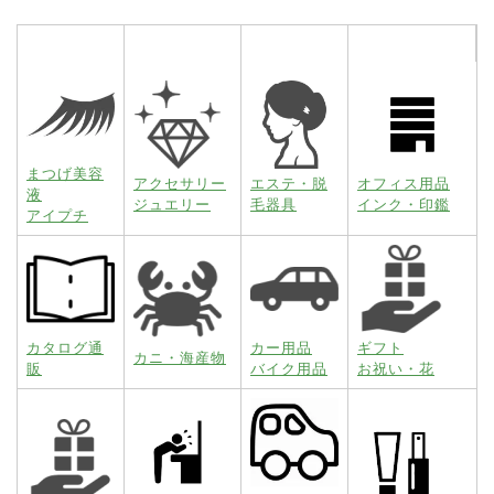
まつげ美容
アクセサリー
エステ・脱
オフィス用品
液
ジュエリー
毛器具
インク・印鑑
アイプチ
カタログ通
カー用品
ギフト
カニ・海産物
販
バイク用品
お祝い・花