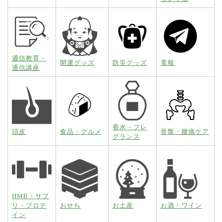
通信教育・
開運グッズ
防災グッズ
電報
通信講座
香水・フレ
頭皮
食品・グルメ
骨盤・腰痛ケア
グランス
HMB・サプ
リ・プロテ
おせち
お土産
お酒・ワイン
イン