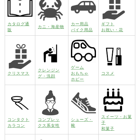
カタログ通
カー用品
ギフト
カニ・海産物
販
バイク用品
お祝い・花
ゲーム
クレンジン
クリスマス
おもちゃ
コスメ
グ・洗顔
ホビー
スイーツ・お菓
コンタクト
コンプレッ
シューズ・
子
カラコン
クス系女性
靴
和菓子