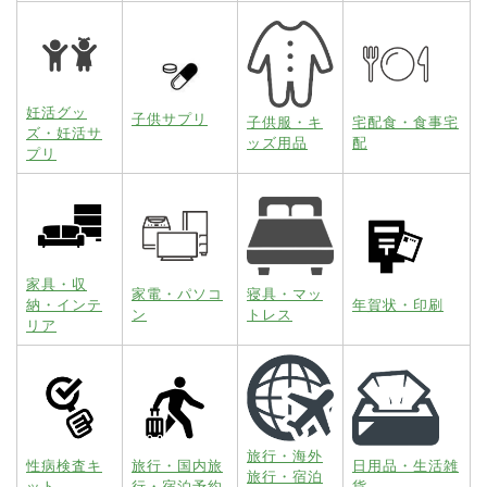
妊活グッ
子供サプリ
子供服・キ
宅配食・食事宅
ズ・妊活サ
ッズ用品
配
プリ
家具・収
家電・パソコ
寝具・マッ
納・インテ
年賀状・印刷
ン
トレス
リア
旅行・海外
性病検査キ
旅行・国内旅
日用品・生活雑
旅行・宿泊
ット
行・宿泊予約
貨