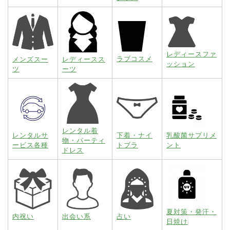
レディースファ
ラブコスメ
メンズスー
レディースス
ッション
ツ
ーツ
レンタル着
レンタルサ
下着・ナイ
乳酸菌サプリメ
物・パーティ
ービス各種
トブラ
ント
ドレス
夏対策・発汗・
内祝い
出会い系
占い
日焼け