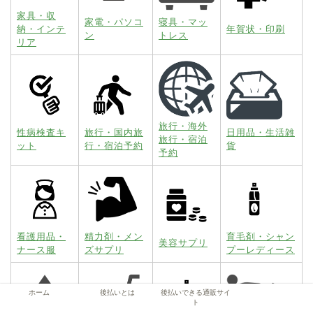
家具・収
家電・パソコ
寝具・マッ
納・インテ
年賀状・印刷
ン
トレス
リア
旅行・海外
性病検査キ
旅行・国内旅
日用品・生活雑
旅行・宿泊
ット
行・宿泊予約
貨
予約
看護用品・
精力剤・メン
育毛剤・シャン
美容サプリ
ナース服
ズサプリ
プーレディース
ホーム
後払いとは
後払いできる通販サイ
ト