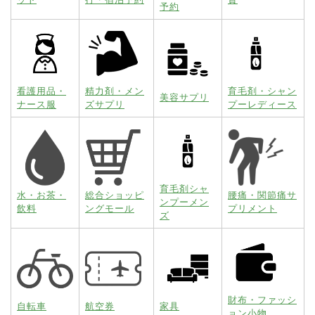
予約
看護用品・
精力剤・メン
育毛剤・シャン
美容サプリ
ナース服
ズサプリ
プーレディース
育毛剤シャ
水・お茶・
総合ショッピ
腰痛・関節痛サ
ンプーメン
飲料
ングモール
プリメント
ズ
財布・ファッシ
自転車
航空券
家具
ョン小物