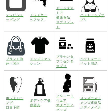
ドラッグス
トア
テレビショ
ドライヤー
バストアップサ
健康食品
ッピング
ヘアケア
プリ
サプリメン
ト
プラセンタ
ブランド海
メンズファッ
ペットフード
プラセンタ
外・国内
ション
ペット用品
サプリ
マタニティ
ホワイトニ
メンズコスメ
ボディケア健
ウェア
ング
メンズ化粧品
康器具
マタニティ
口臭予防
ボディメイク
グッズ