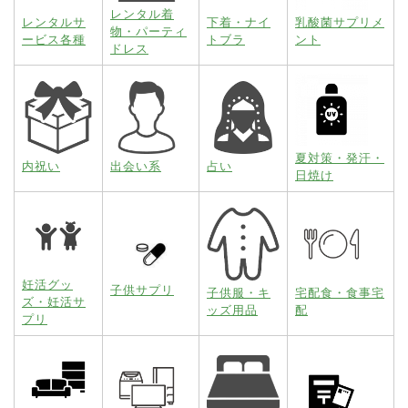
レンタル着
レンタルサ
下着・ナイ
乳酸菌サプリメ
物・パーティ
ービス各種
トブラ
ント
ドレス
夏対策・発汗・
内祝い
出会い系
占い
日焼け
妊活グッ
子供サプリ
子供服・キ
宅配食・食事宅
ズ・妊活サ
ッズ用品
配
プリ