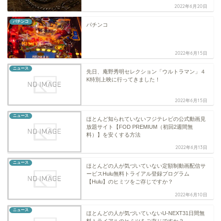
2022年6月20日
パチンコ
パチンコ
2022年6月15日
ニュース
先日、庵野秀明セレクション「ウルトラマン」４
K特別上映に行ってきました！
2022年6月15日
ニュース
ほとんど知られていないフジテレビの公式動画見
放題サイト【FOD PREMIUM（初回2週間無
料）】を安くする方法
2022年6月13日
ニュース
ほとんどの人が気づいていない定額制動画配信サ
ービスHulu無料トライアル登録プログラム
【Hulu】のヒミツをご存じですか？
2022年6月10日
ニュース
ほとんどの人が気づいていないU-NEXT31日間無
料トライアルのヒミツをご存じですか？