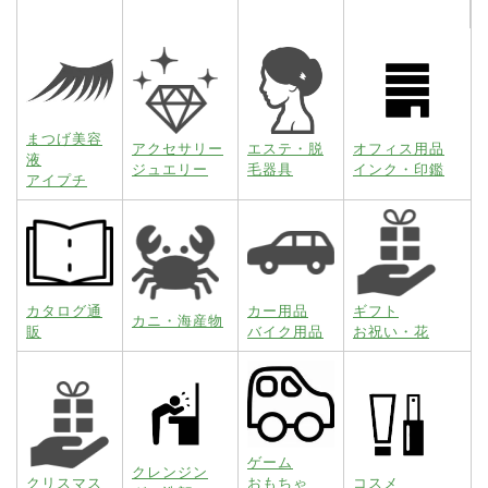
まつげ美容
アクセサリー
エステ・脱
オフィス用品
液
ジュエリー
毛器具
インク・印鑑
アイプチ
カタログ通
カー用品
ギフト
カニ・海産物
販
バイク用品
お祝い・花
ゲーム
クレンジン
クリスマス
おもちゃ
コスメ