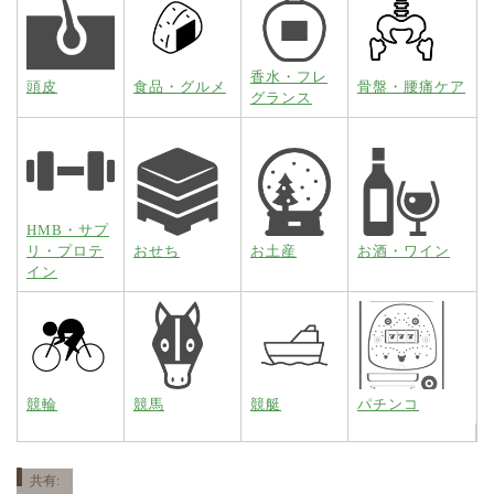
香水・フレ
頭皮
食品・グルメ
骨盤・腰痛ケア
グランス
HMB・サプ
リ・プロテ
おせち
お土産
お酒・ワイン
イン
競輪
競馬
競艇
パチンコ
共有: