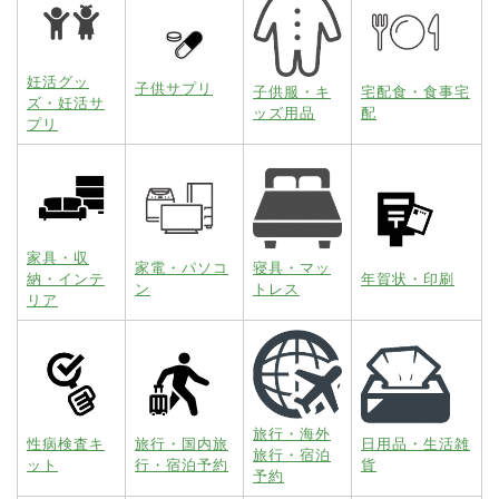
妊活グッ
子供サプリ
子供服・キ
宅配食・食事宅
ズ・妊活サ
ッズ用品
配
プリ
家具・収
家電・パソコ
寝具・マッ
納・インテ
年賀状・印刷
ン
トレス
リア
旅行・海外
性病検査キ
旅行・国内旅
日用品・生活雑
旅行・宿泊
ット
行・宿泊予約
貨
予約