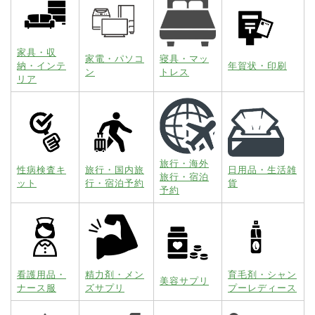
家具・収
家電・パソコ
寝具・マッ
納・インテ
年賀状・印刷
ン
トレス
リア
旅行・海外
性病検査キ
旅行・国内旅
日用品・生活雑
旅行・宿泊
ット
行・宿泊予約
貨
予約
看護用品・
精力剤・メン
育毛剤・シャン
美容サプリ
ナース服
ズサプリ
プーレディース