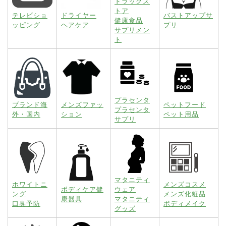
ドラッグス
トア
テレビショ
ドライヤー
バストアップサ
健康食品
ッピング
ヘアケア
プリ
サプリメン
ト
プラセンタ
ブランド海
メンズファッ
ペットフード
プラセンタ
外・国内
ション
ペット用品
サプリ
マタニティ
ホワイトニ
メンズコスメ
ボディケア健
ウェア
ング
メンズ化粧品
康器具
マタニティ
口臭予防
ボディメイク
グッズ