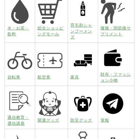
育毛剤シャ
水・お茶・
総合ショッピ
腰痛・関節痛サ
ンプーメン
飲料
ングモール
プリメント
ズ
財布・ファッシ
自転車
航空券
家具
ョン小物
通信教育・
開運グッズ
防災グッズ
電報
通信講座