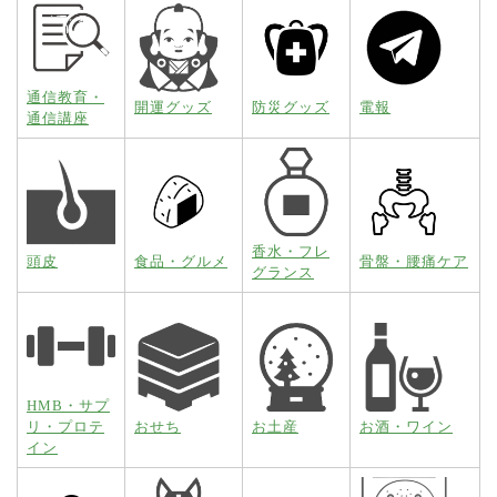
通信教育・
開運グッズ
防災グッズ
電報
通信講座
香水・フレ
頭皮
食品・グルメ
骨盤・腰痛ケア
グランス
HMB・サプ
リ・プロテ
おせち
お土産
お酒・ワイン
イン