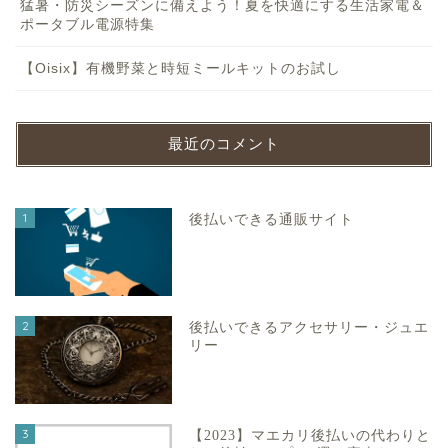
猛暑・防災シーズンに備えよう！夏を快適にする生活家電＆
ポータブル電源特集
【Oisix】有機野菜と時短ミールキットのお試し
最近のコメント
1
後払いできる通販サイト
2
後払いできるアクセサリー・ジュエ
リー
3
【2023】マエカリ後払いの代わりと