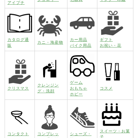
アイプチ
カタログ通
カー用品
ギフト
カニ・海産物
販
バイク用品
お祝い・花
ゲーム
クレンジン
クリスマス
おもちゃ
コスメ
グ・洗顔
ホビー
スイーツ・お菓
コンタクト
コンプレッ
シューズ・
子