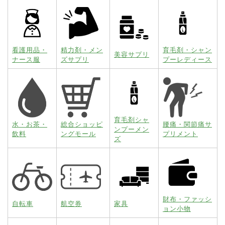
看護用品・
精力剤・メン
育毛剤・シャン
美容サプリ
ナース服
ズサプリ
プーレディース
育毛剤シャ
水・お茶・
総合ショッピ
腰痛・関節痛サ
ンプーメン
飲料
ングモール
プリメント
ズ
財布・ファッシ
自転車
航空券
家具
ョン小物