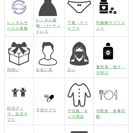
レンタル着
レンタルサ
下着・ナイ
乳酸菌サプリメ
物・パーティ
ービス各種
トブラ
ント
ドレス
夏対策・発汗・
内祝い
出会い系
占い
日焼け
妊活グッ
子供サプリ
子供服・キ
宅配食・食事宅
ズ・妊活サ
ッズ用品
配
プリ