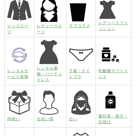
レディースファ
ラブコスメ
メンズスー
レディースス
ッション
ツ
ーツ
レンタル着
レンタルサ
下着・ナイ
乳酸菌サプリメ
物・パーティ
ービス各種
トブラ
ント
ドレス
夏対策・発汗・
内祝い
出会い系
占い
日焼け