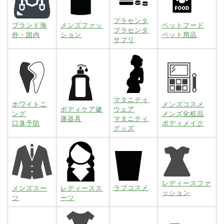
プラセンタ
ブランド海
メンズファッ
ペットフード
プラセンタ
外・国内
ション
ペット用品
サプリ
マタニティ
ホワイトニ
メンズコスメ
ボディケア健
ウェア
ング
メンズ化粧品
康器具
マタニティ
口臭予防
ボディメイク
グッズ
レディースファ
ラブコスメ
メンズスー
レディースス
ッション
ツ
ーツ