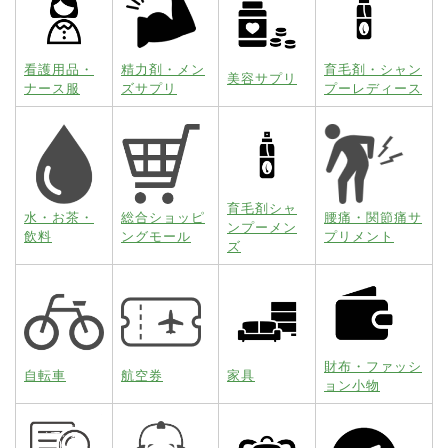
看護用品・
精力剤・メン
育毛剤・シャン
美容サプリ
ナース服
ズサプリ
プーレディース
育毛剤シャ
水・お茶・
総合ショッピ
腰痛・関節痛サ
ンプーメン
飲料
ングモール
プリメント
ズ
財布・ファッシ
自転車
航空券
家具
ョン小物