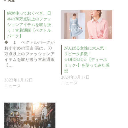
関連
絶対使っておくべき、日
本の30万点以上のファッ
ションアイテムを取り扱
う！古着通販【ベクトル
パーク】
◆ １ ベクトルパークが
おすすめの理由 実は、30
がんばる女性に大人気！
万点以上のファッションア
リピータ多数！
イテムを取り扱う古着通販
☆DHOLIC☆【ディーホ
【…
リック-】を使ってみた感
想
2024年3月17日
2022年1月12日
ニュース
ニュース