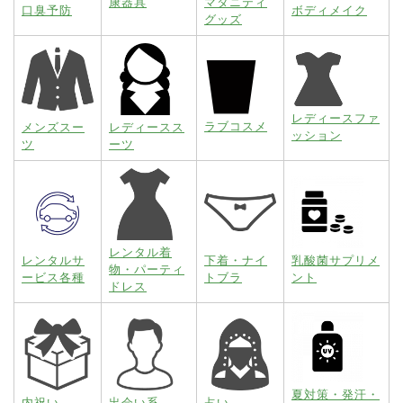
康器具
マタニティ
口臭予防
ボディメイク
グッズ
レディースファ
ラブコスメ
メンズスー
レディースス
ッション
ツ
ーツ
レンタル着
レンタルサ
下着・ナイ
乳酸菌サプリメ
物・パーティ
ービス各種
トブラ
ント
ドレス
夏対策・発汗・
内祝い
出会い系
占い