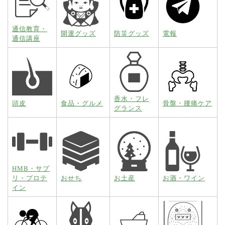
通信教育・
開運グッズ
防災グッズ
電報
通信講座
香水・フレ
頭皮
食品・グルメ
骨盤・腰痛ケア
グランス
HMB・サプ
リ・プロテ
おせち
お土産
お酒・ワイン
イン