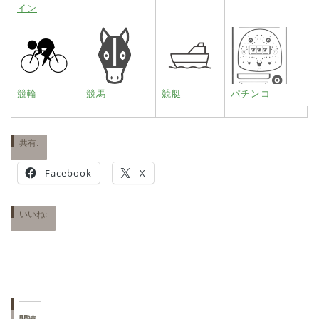
イン
競輪
競馬
競艇
パチンコ
共有:
Facebook
X
いいね: