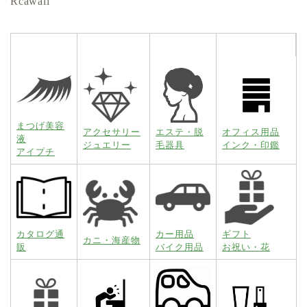
Rcawaii
まつげ美容
アクセサリー
エステ・脱
オフィス用品
液
ジュエリー
毛器具
インク・印鑑
アイプチ
カタログ通
カー用品
ギフト
カニ・海産物
販
バイク用品
お祝い・花