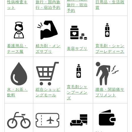
性病検査キ
旅行・国内旅
日用品・生活雑
旅行・宿泊
ット
行・宿泊予約
貨
予約
看護用品・
精力剤・メン
育毛剤・シャン
美容サプリ
ナース服
ズサプリ
プーレディース
育毛剤シャ
水・お茶・
総合ショッピ
腰痛・関節痛サ
ンプーメン
飲料
ングモール
プリメント
ズ