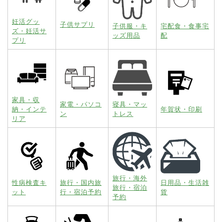
妊活グッ
子供サプリ
子供服・キ
宅配食・食事宅
ズ・妊活サ
ッズ用品
配
プリ
家具・収
家電・パソコ
寝具・マッ
納・インテ
年賀状・印刷
ン
トレス
リア
旅行・海外
性病検査キ
旅行・国内旅
日用品・生活雑
旅行・宿泊
ット
行・宿泊予約
貨
予約