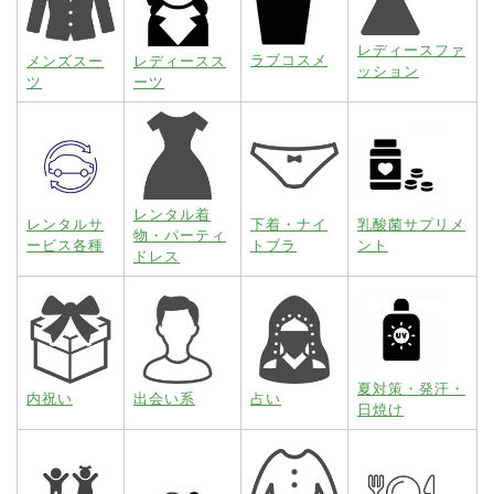
レディースファ
ラブコスメ
メンズスー
レディースス
ッション
ツ
ーツ
レンタル着
レンタルサ
下着・ナイ
乳酸菌サプリメ
物・パーティ
ービス各種
トブラ
ント
ドレス
夏対策・発汗・
内祝い
出会い系
占い
日焼け