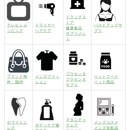
ドラッグス
トア
テレビショ
ドライヤー
バストアップサ
健康食品
ッピング
ヘアケア
プリ
サプリメン
ト
プラセンタ
ブランド海
メンズファッ
ペットフード
プラセンタ
外・国内
ション
ペット用品
サプリ
マタニティ
ホワイトニ
メンズコスメ
ボディケア健
ウェア
ング
メンズ化粧品