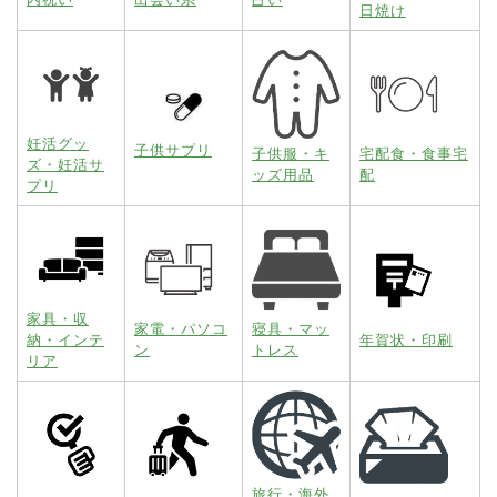
日焼け
妊活グッ
子供サプリ
子供服・キ
宅配食・食事宅
ズ・妊活サ
ッズ用品
配
プリ
家具・収
家電・パソコ
寝具・マッ
納・インテ
年賀状・印刷
ン
トレス
リア
旅行・海外