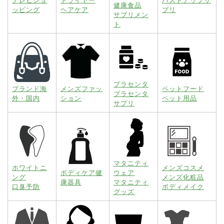
テレビショ
ドライヤー
バストアップサ
健康食品
ッピング
ヘアケア
プリ
サプリメン
ト
プラセンタ
ブランド海
メンズファッ
ペットフード
プラセンタ
外・国内
ション
ペット用品
サプリ
マタニティ
ホワイトニ
メンズコスメ
ボディケア健
ウェア
ング
メンズ化粧品
康器具
マタニティ
口臭予防
ボディメイク
グッズ