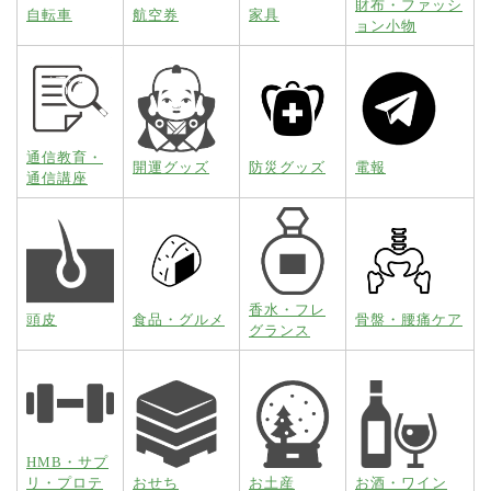
財布・ファッシ
自転車
航空券
家具
ョン小物
通信教育・
開運グッズ
防災グッズ
電報
通信講座
香水・フレ
頭皮
食品・グルメ
骨盤・腰痛ケア
グランス
HMB・サプ
リ・プロテ
おせち
お土産
お酒・ワイン