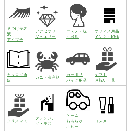
まつげ美容
アクセサリー
エステ・脱
オフィス用品
液
ジュエリー
毛器具
インク・印鑑
アイプチ
カタログ通
カー用品
ギフト
カニ・海産物
販
バイク用品
お祝い・花
ゲーム
クレンジン
クリスマス
おもちゃ
コスメ
グ・洗顔
ホビー