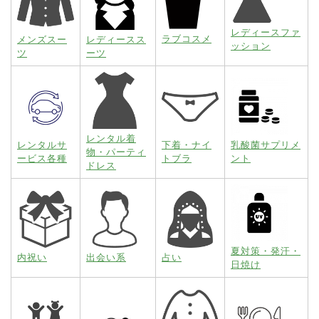
レディースファ
ラブコスメ
メンズスー
レディースス
ッション
ツ
ーツ
レンタル着
レンタルサ
下着・ナイ
乳酸菌サプリメ
物・パーティ
ービス各種
トブラ
ント
ドレス
夏対策・発汗・
内祝い
出会い系
占い
日焼け