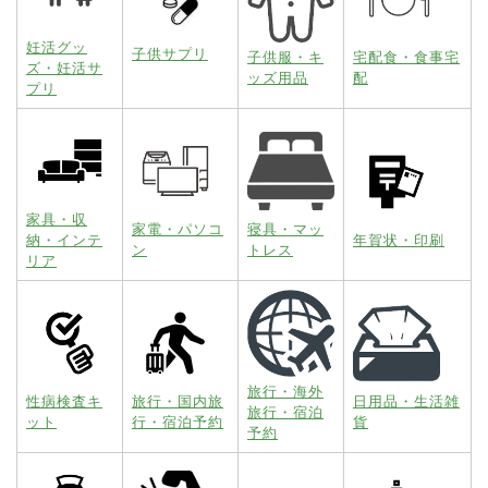
妊活グッ
子供サプリ
子供服・キ
宅配食・食事宅
ズ・妊活サ
ッズ用品
配
プリ
家具・収
家電・パソコ
寝具・マッ
納・インテ
年賀状・印刷
ン
トレス
リア
旅行・海外
性病検査キ
旅行・国内旅
日用品・生活雑
旅行・宿泊
ット
行・宿泊予約
貨
予約