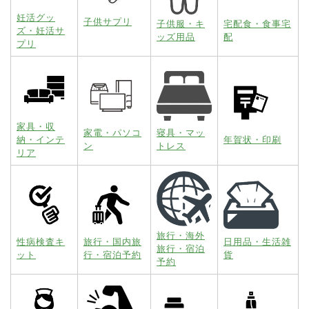
妊活グッ
子供サプリ
子供服・キ
宅配食・食事宅
ズ・妊活サ
ッズ用品
配
プリ
家具・収
家電・パソコ
寝具・マッ
納・インテ
年賀状・印刷
ン
トレス
リア
旅行・海外
性病検査キ
旅行・国内旅
日用品・生活雑
旅行・宿泊
ット
行・宿泊予約
貨
予約