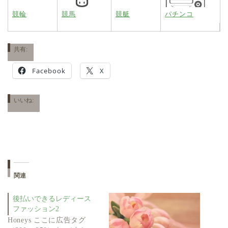
競輪
競馬
競艇
パチンコ
共有:
Facebook
X
いいね:
関連
後払いできるレディース
ファッション2
Honeys ここに広告タグ