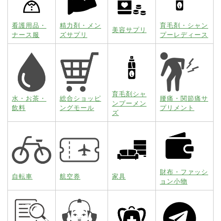
看護用品・
精力剤・メン
育毛剤・シャン
美容サプリ
ナース服
ズサプリ
プーレディース
育毛剤シャ
水・お茶・
総合ショッピ
腰痛・関節痛サ
ンプーメン
飲料
ングモール
プリメント
ズ
財布・ファッシ
自転車
航空券
家具
ョン小物