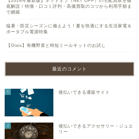
【2026年最新版】ネットオフ（NET OFF）の宅配買取を徹
底解説！特徴・口コミ評判・高価買取のコツから利用手順ま
で網羅
猛暑・防災シーズンに備えよう！夏を快適にする生活家電＆
ポータブル電源特集
【Oisix】有機野菜と時短ミールキットのお試し
最近のコメント
1
後払いできる通販サイト
2
後払いできるアクセサリー・ジュエ
リー