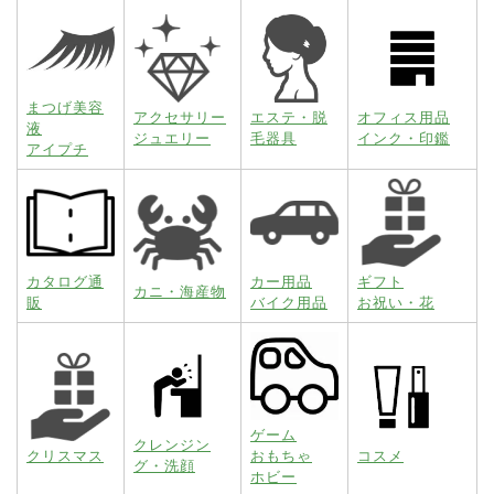
まつげ美容
アクセサリー
エステ・脱
オフィス用品
液
ジュエリー
毛器具
インク・印鑑
アイプチ
カタログ通
カー用品
ギフト
カニ・海産物
販
バイク用品
お祝い・花
ゲーム
クレンジン
クリスマス
おもちゃ
コスメ
グ・洗顔
ホビー