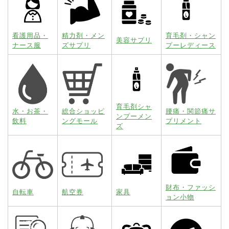
看護用品・
精力剤・メン
育毛剤・シャン
美容サプリ
ナース服
ズサプリ
プーレディース
育毛剤シャ
水・お茶・
総合ショッピ
腰痛・関節痛サ
ンプーメン
飲料
ングモール
プリメント
ズ
財布・ファッシ
自転車
航空券
家具
ョン小物