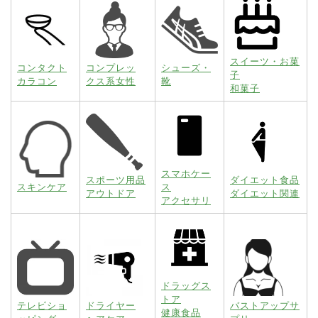
スイーツ・お菓
コンタクト
コンプレッ
シューズ・
子
カラコン
クス系女性
靴
和菓子
スマホケー
スポーツ用品
ダイエット食品
スキンケア
ス
アウトドア
ダイエット関連
アクセサリ
ドラッグス
トア
テレビショ
ドライヤー
バストアップサ
健康食品