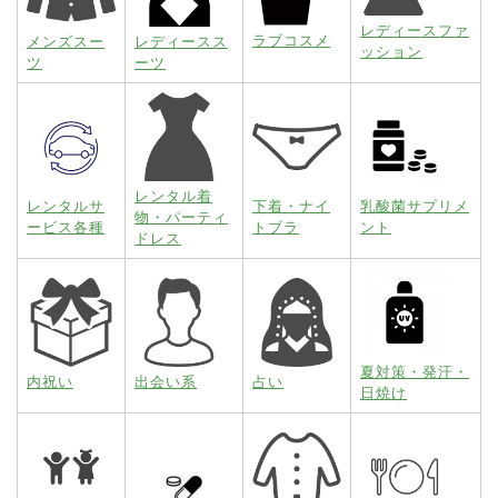
レディースファ
ラブコスメ
メンズスー
レディースス
ッション
ツ
ーツ
レンタル着
レンタルサ
下着・ナイ
乳酸菌サプリメ
物・パーティ
ービス各種
トブラ
ント
ドレス
夏対策・発汗・
内祝い
出会い系
占い
日焼け