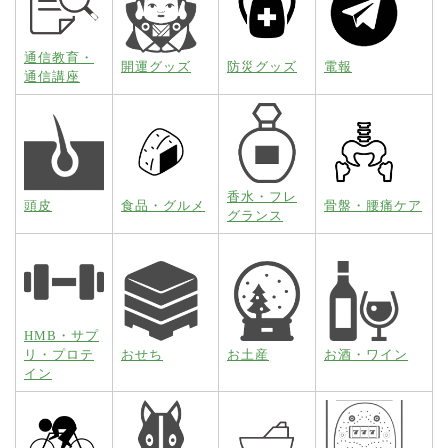
通信教育・
開運グッズ
防災グッズ
電報
通信講座
香水・フレ
頭皮
食品・グルメ
骨盤・腰痛ケア
グランス
HMB・サプ
リ・プロテ
おせち
お土産
お酒・ワイン
イン