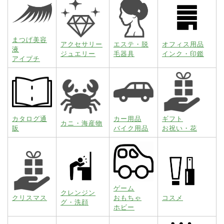
まつげ美容
アクセサリー
エステ・脱
オフィス用品
液
ジュエリー
毛器具
インク・印鑑
アイプチ
カタログ通
カー用品
ギフト
カニ・海産物
販
バイク用品
お祝い・花
ゲーム
クレンジン
クリスマス
おもちゃ
コスメ
グ・洗顔
ホビー