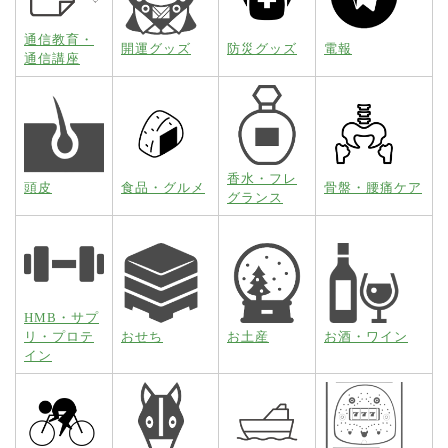
通信教育・
開運グッズ
防災グッズ
電報
通信講座
香水・フレ
頭皮
食品・グルメ
骨盤・腰痛ケア
グランス
HMB・サプ
リ・プロテ
おせち
お土産
お酒・ワイン
イン