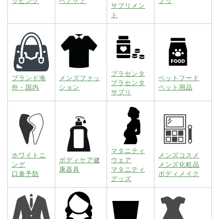
ッピング
ヘアケア
プリ
サプリメン
ト
プラセンタ
ブランド海
メンズファッ
ペットフード
プラセンタ
外・国内
ション
ペット用品
サプリ
マタニティ
ホワイトニ
メンズコスメ
ボディケア健
ウェア
ング
メンズ化粧品
康器具
マタニティ
口臭予防
ボディメイク
グッズ