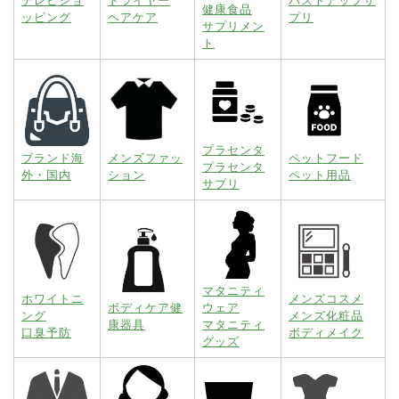
テレビショ
ドライヤー
バストアップサ
健康食品
ッピング
ヘアケア
プリ
サプリメン
ト
プラセンタ
ブランド海
メンズファッ
ペットフード
プラセンタ
外・国内
ション
ペット用品
サプリ
マタニティ
ホワイトニ
メンズコスメ
ボディケア健
ウェア
ング
メンズ化粧品
康器具
マタニティ
口臭予防
ボディメイク
グッズ