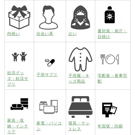
夏対策・発汗・
内祝い
出会い系
占い
日焼け
妊活グッ
子供サプリ
子供服・キ
宅配食・食事宅
ズ・妊活サ
ッズ用品
配
プリ
家具・収
家電・パソコ
寝具・マッ
納・インテ
年賀状・印刷
ン
トレス
リア