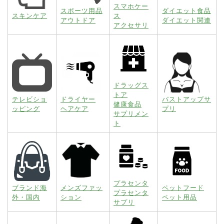
スマホケー
スポーツ用品
ダイエット食品
スキンケア
ス
アウトドア
ダイエット関連
アクセサリ
ドラッグス
トア
テレビショ
ドライヤー
バストアップサ
健康食品
ッピング
ヘアケア
プリ
サプリメン
ト
プラセンタ
ブランド海
メンズファッ
ペットフード
プラセンタ
外・国内
ション
ペット用品
サプリ