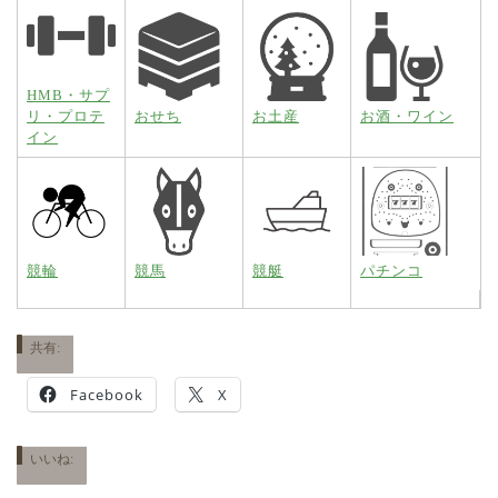
HMB・サプ
リ・プロテ
おせち
お土産
お酒・ワイン
イン
競輪
競馬
競艇
パチンコ
共有:
Facebook
X
いいね: