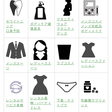
マタニティ
ホワイトニ
メンズコスメ
ボディケア健
ウェア
ング
メンズ化粧品
康器具
マタニティ
口臭予防
ボディメイク
グッズ
レディースファ
ラブコスメ
メンズスー
レディースス
ッション
ツ
ーツ
レンタル着
レンタルサ
下着・ナイ
乳酸菌サプリメ
物・パーティ
ービス各種
トブラ
ント
ドレス