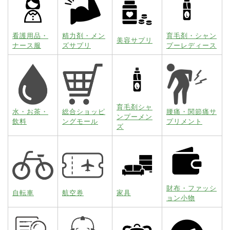
看護用品・
精力剤・メン
育毛剤・シャン
美容サプリ
ナース服
ズサプリ
プーレディース
育毛剤シャ
水・お茶・
総合ショッピ
腰痛・関節痛サ
ンプーメン
飲料
ングモール
プリメント
ズ
財布・ファッシ
自転車
航空券
家具
ョン小物