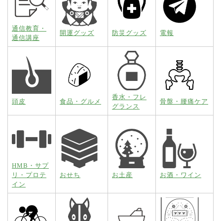
通信教育・
開運グッズ
防災グッズ
電報
通信講座
香水・フレ
頭皮
食品・グルメ
骨盤・腰痛ケア
グランス
HMB・サプ
リ・プロテ
おせち
お土産
お酒・ワイン
イン