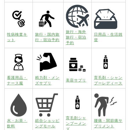
旅行・海外
性病検査キ
旅行・国内旅
日用品・生活雑
旅行・宿泊
ット
行・宿泊予約
貨
予約
看護用品・
精力剤・メン
育毛剤・シャン
美容サプリ
ナース服
ズサプリ
プーレディース
育毛剤シャ
水・お茶・
総合ショッピ
腰痛・関節痛サ
ンプーメン
飲料
ングモール
プリメント
ズ