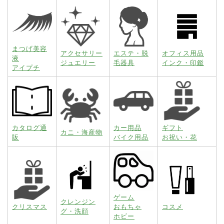
まつげ美容
アクセサリー
エステ・脱
オフィス用品
液
ジュエリー
毛器具
インク・印鑑
アイプチ
カタログ通
カー用品
ギフト
カニ・海産物
販
バイク用品
お祝い・花
ゲーム
クレンジン
クリスマス
おもちゃ
コスメ
グ・洗顔
ホビー