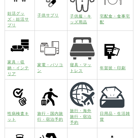
妊活グッ
子供サプリ
子供服・キ
宅配食・食事宅
ズ・妊活サ
ッズ用品
配
プリ
家具・収
家電・パソコ
寝具・マッ
納・インテ
年賀状・印刷
ン
トレス
リア
旅行・海外
性病検査キ
旅行・国内旅
日用品・生活雑
旅行・宿泊
ット
行・宿泊予約
貨
予約