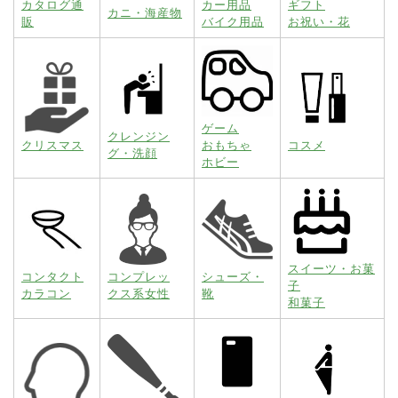
カタログ通
カー用品
ギフト
カニ・海産物
販
バイク用品
お祝い・花
ゲーム
クレンジン
クリスマス
おもちゃ
コスメ
グ・洗顔
ホビー
スイーツ・お菓
コンタクト
コンプレッ
シューズ・
子
カラコン
クス系女性
靴
和菓子