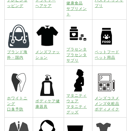
テレビショ
ドライヤー
バストアップサ
健康食品
ッピング
ヘアケア
プリ
サプリメン
ト
プラセンタ
ブランド海
メンズファッ
ペットフード
プラセンタ
外・国内
ション
ペット用品
サプリ
マタニティ
ホワイトニ
メンズコスメ
ボディケア健
ウェア
ング
メンズ化粧品
康器具
マタニティ
口臭予防
ボディメイク
グッズ