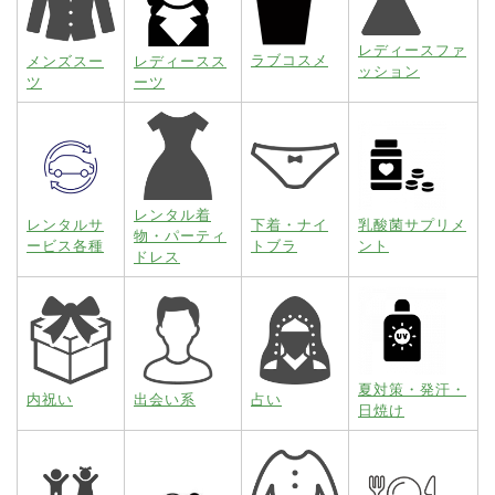
レディースファ
ラブコスメ
メンズスー
レディースス
ッション
ツ
ーツ
レンタル着
レンタルサ
下着・ナイ
乳酸菌サプリメ
物・パーティ
ービス各種
トブラ
ント
ドレス
夏対策・発汗・
内祝い
出会い系
占い
日焼け