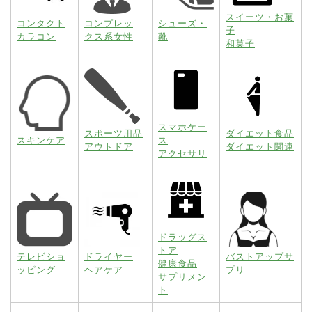
スイーツ・お菓
コンタクト
コンプレッ
シューズ・
子
カラコン
クス系女性
靴
和菓子
スマホケー
スポーツ用品
ダイエット食品
スキンケア
ス
アウトドア
ダイエット関連
アクセサリ
ドラッグス
トア
テレビショ
ドライヤー
バストアップサ
健康食品
ッピング
ヘアケア
プリ
サプリメン
ト