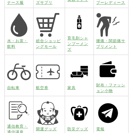
ナース服
ズサプリ
プーレディース
育毛剤シャ
水・お茶・
総合ショッピ
腰痛・関節痛サ
ンプーメン
飲料
ングモール
プリメント
ズ
財布・ファッシ
自転車
航空券
家具
ョン小物
通信教育・
開運グッズ
防災グッズ
電報
通信講座