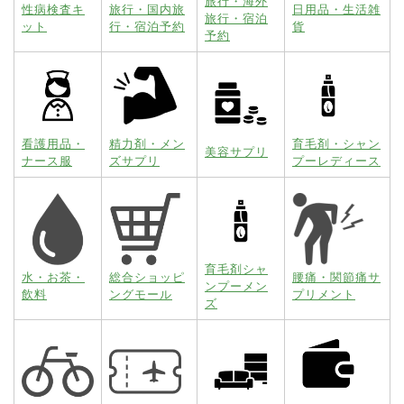
旅行・海外
性病検査キ
旅行・国内旅
日用品・生活雑
旅行・宿泊
ット
行・宿泊予約
貨
予約
看護用品・
精力剤・メン
育毛剤・シャン
美容サプリ
ナース服
ズサプリ
プーレディース
育毛剤シャ
水・お茶・
総合ショッピ
腰痛・関節痛サ
ンプーメン
飲料
ングモール
プリメント
ズ