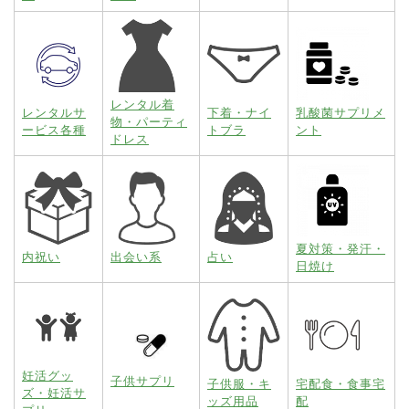
レンタル着
レンタルサ
下着・ナイ
乳酸菌サプリメ
物・パーティ
ービス各種
トブラ
ント
ドレス
夏対策・発汗・
内祝い
出会い系
占い
日焼け
妊活グッ
子供サプリ
子供服・キ
宅配食・食事宅
ズ・妊活サ
ッズ用品
配