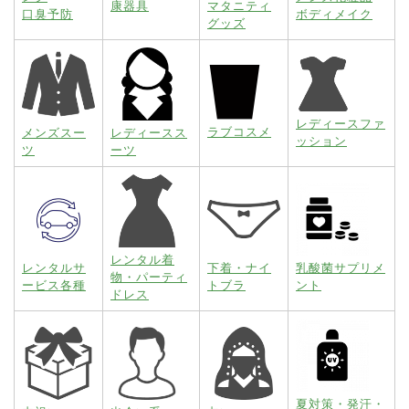
康器具
マタニティ
口臭予防
ボディメイク
グッズ
レディースファ
ラブコスメ
メンズスー
レディースス
ッション
ツ
ーツ
レンタル着
レンタルサ
下着・ナイ
乳酸菌サプリメ
物・パーティ
ービス各種
トブラ
ント
ドレス
夏対策・発汗・