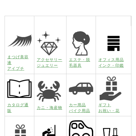
まつげ美容
アクセサリー
エステ・脱
オフィス用品
液
ジュエリー
毛器具
インク・印鑑
アイプチ
カタログ通
カー用品
ギフト
カニ・海産物
販
バイク用品
お祝い・花