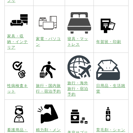
プリ
家具・収
家電・パソコ
寝具・マッ
納・インテ
年賀状・印刷
ン
トレス
リア
旅行・海外
性病検査キ
旅行・国内旅
日用品・生活雑
旅行・宿泊
ット
行・宿泊予約
貨
予約
看護用品・
精力剤・メン
育毛剤・シャン
美容サプリ