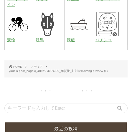
イン
競輪
競馬
競艇
パチンコ
HOME
メディア
yuubin-post_hagaki_48959-300x300_年賀状_印刷-removebg-preview (1)
最近の投稿