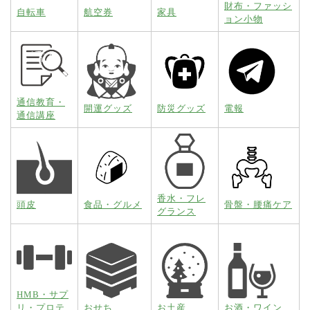
財布・ファッシ
自転車
航空券
家具
ョン小物
通信教育・
開運グッズ
防災グッズ
電報
通信講座
香水・フレ
頭皮
食品・グルメ
骨盤・腰痛ケア
グランス
HMB・サプ
リ・プロテ
おせち
お土産
お酒・ワイン