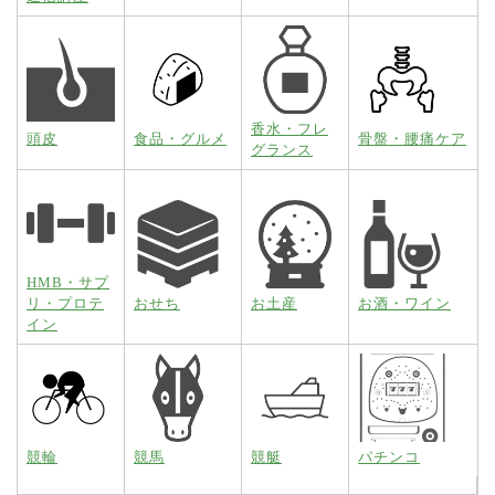
香水・フレ
頭皮
食品・グルメ
骨盤・腰痛ケア
グランス
HMB・サプ
リ・プロテ
おせち
お土産
お酒・ワイン
イン
競輪
競馬
競艇
パチンコ