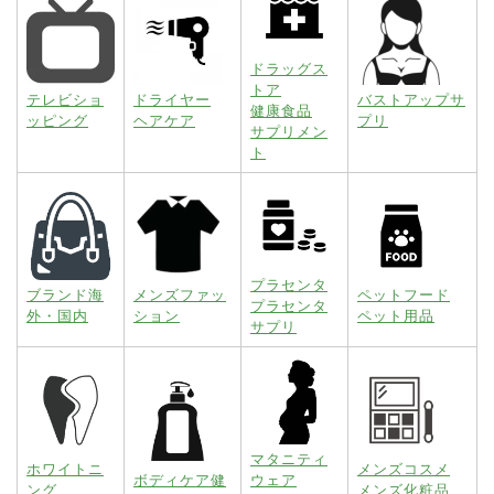
ドラッグス
トア
テレビショ
ドライヤー
バストアップサ
健康食品
ッピング
ヘアケア
プリ
サプリメン
ト
プラセンタ
ブランド海
メンズファッ
ペットフード
プラセンタ
外・国内
ション
ペット用品
サプリ
マタニティ
ホワイトニ
メンズコスメ
ボディケア健
ウェア
ング
メンズ化粧品