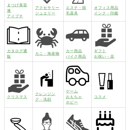
まつげ美容
アクセサリー
エステ・脱
オフィス用品
液
ジュエリー
毛器具
インク・印鑑
アイプチ
カタログ通
カー用品
ギフト
カニ・海産物
販
バイク用品
お祝い・花
ゲーム
クレンジン
クリスマス
おもちゃ
コスメ
グ・洗顔
ホビー