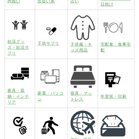
内祝い
出会い系
占い
日焼け
妊活グッ
子供サプリ
子供服・キ
宅配食・食事宅
ズ・妊活サ
ッズ用品
配
プリ
家具・収
家電・パソコ
寝具・マッ
納・インテ
年賀状・印刷
ン
トレス
リア