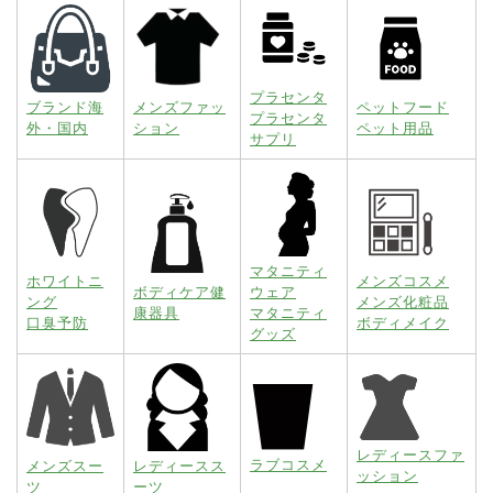
プラセンタ
ブランド海
メンズファッ
ペットフード
プラセンタ
外・国内
ション
ペット用品
サプリ
マタニティ
ホワイトニ
メンズコスメ
ボディケア健
ウェア
ング
メンズ化粧品
康器具
マタニティ
口臭予防
ボディメイク
グッズ
レディースファ
ラブコスメ
メンズスー
レディースス
ッション
ツ
ーツ