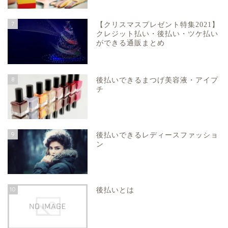
7
【クリスマスプレゼント特集2021】
クレジット払い・後払い・ツケ払い
ができる通販まとめ
8
後払いできるまつげ美容液・アイプ
チ
9
後払いできるレディースファッショ
ン
10
後払いとは