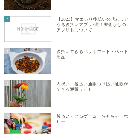
3
【2023】マエカリ後払いの代わりと
なる後払いアプリ8選！審査なしの
アプリもについて
4
後払いできるペットフード・ペット
用品
5
内祝い｜後払い通販つけ払い通販が
できる通販サイト
6
後払いできるゲーム・おもちゃ・ホ
ビー