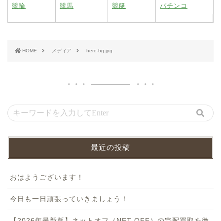
競輪
競馬
競艇
パチンコ
HOME
メディア
hero-bg.jpg
最近の投稿
おはようございます！
今日も一日頑張っていきましょう！
【2026年最新版】ネットオフ（NET OFF）の宅配買取を徹