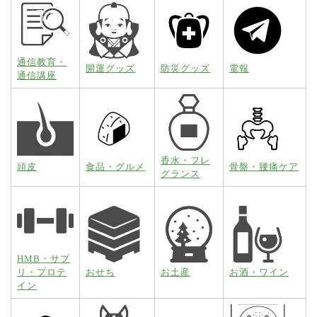
通信教育・
開運グッズ
防災グッズ
電報
通信講座
香水・フレ
頭皮
食品・グルメ
骨盤・腰痛ケア
グランス
HMB・サプ
リ・プロテ
おせち
お土産
お酒・ワイン
イン