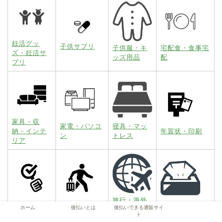
妊活グッ
子供サプリ
子供服・キ
宅配食・食事宅
ズ・妊活サ
ッズ用品
配
プリ
家具・収
家電・パソコ
寝具・マッ
納・インテ
年賀状・印刷
ン
トレス
リア
旅行・海外
性病検査キ
旅行・国内旅
日用品・生活雑
ホーム
後払いとは
後払いできる通販サイ
旅行・宿泊
ット
行・宿泊予約
貨
ト
予約