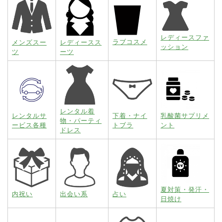
レディースファ
ラブコスメ
メンズスー
レディースス
ッション
ツ
ーツ
レンタル着
レンタルサ
下着・ナイ
乳酸菌サプリメ
物・パーティ
ービス各種
トブラ
ント
ドレス
夏対策・発汗・
内祝い
出会い系
占い
日焼け