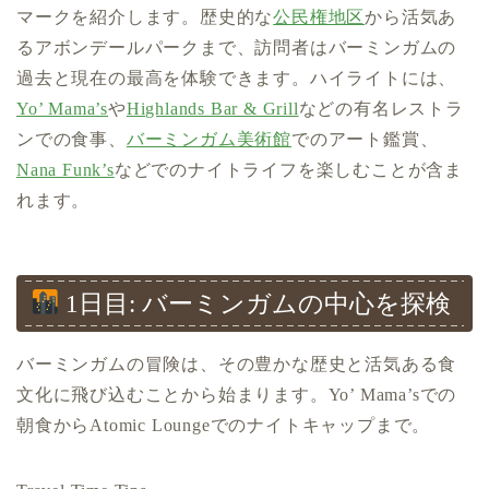
マークを紹介します。歴史的な
公民権地区
から活気あ
るアボンデールパークまで、訪問者はバーミンガムの
過去と現在の最高を体験できます。ハイライトには、
Yo’ Mama’s
や
Highlands Bar & Grill
などの有名レストラ
ンでの食事、
バーミンガム美術館
でのアート鑑賞、
Nana Funk’s
などでのナイトライフを楽しむことが含ま
れます。
1日目: バーミンガムの中心を探検
バーミンガムの冒険は、その豊かな歴史と活気ある食
文化に飛び込むことから始まります。Yo’ Mama’sでの
朝食からAtomic Loungeでのナイトキャップまで。