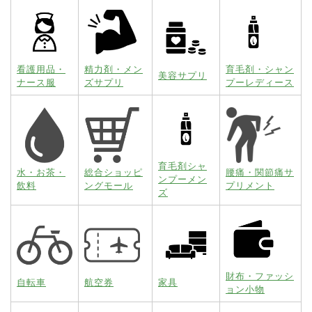
看護用品・
精力剤・メン
育毛剤・シャン
美容サプリ
ナース服
ズサプリ
プーレディース
育毛剤シャ
水・お茶・
総合ショッピ
腰痛・関節痛サ
ンプーメン
飲料
ングモール
プリメント
ズ
財布・ファッシ
自転車
航空券
家具
ョン小物