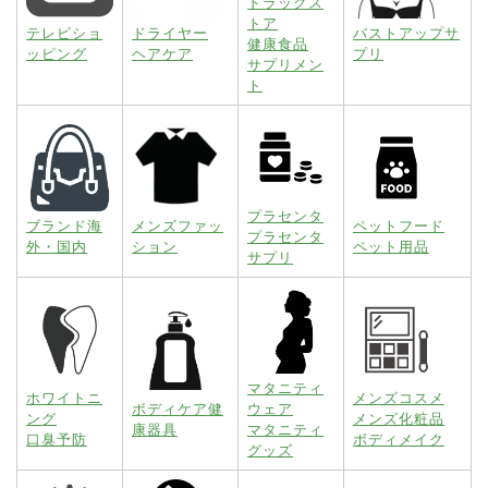
ドラッグス
トア
テレビショ
ドライヤー
バストアップサ
健康食品
ッピング
ヘアケア
プリ
サプリメン
ト
プラセンタ
ブランド海
メンズファッ
ペットフード
プラセンタ
外・国内
ション
ペット用品
サプリ
マタニティ
ホワイトニ
メンズコスメ
ボディケア健
ウェア
ング
メンズ化粧品
康器具
マタニティ
口臭予防
ボディメイク
グッズ