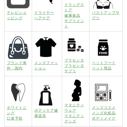
ドラッグス
トア
テレビショ
ドライヤー
バストアップサ
健康食品
ッピング
ヘアケア
プリ
サプリメン
ト
プラセンタ
ブランド海
メンズファッ
ペットフード
プラセンタ
外・国内
ション
ペット用品
サプリ
マタニティ
ホワイトニ
メンズコスメ
ボディケア健
ウェア
ング
メンズ化粧品
康器具
マタニティ
口臭予防
ボディメイク
グッズ