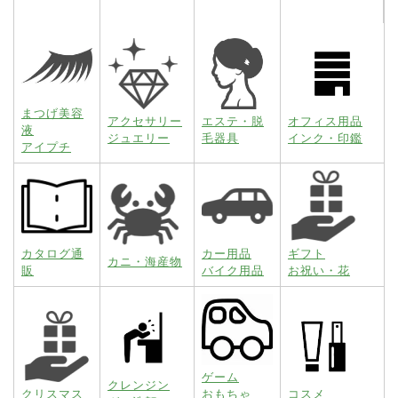
まつげ美容
アクセサリー
エステ・脱
オフィス用品
液
ジュエリー
毛器具
インク・印鑑
アイプチ
カタログ通
カー用品
ギフト
カニ・海産物
販
バイク用品
お祝い・花
ゲーム
クレンジン
クリスマス
おもちゃ
コスメ