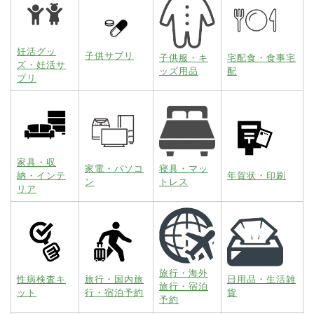
妊活グッ
子供サプリ
子供服・キ
宅配食・食事宅
ズ・妊活サ
ッズ用品
配
プリ
家具・収
家電・パソコ
寝具・マッ
納・インテ
年賀状・印刷
ン
トレス
リア
旅行・海外
性病検査キ
旅行・国内旅
日用品・生活雑
旅行・宿泊
ット
行・宿泊予約
貨
予約