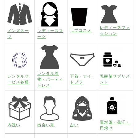
レディースファ
ラブコスメ
メンズスー
レディースス
ッション
ツ
ーツ
レンタル着
レンタルサ
下着・ナイ
乳酸菌サプリメ
物・パーティ
ービス各種
トブラ
ント
ドレス
夏対策・発汗・
内祝い
出会い系
占い
日焼け