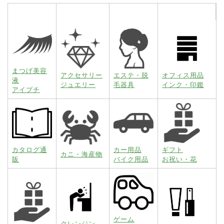
まつげ美容
アクセサリー
エステ・脱
オフィス用品
液
ジュエリー
毛器具
インク・印鑑
アイプチ
カタログ通
カー用品
ギフト
カニ・海産物
販
バイク用品
お祝い・花
ゲーム
クレンジン