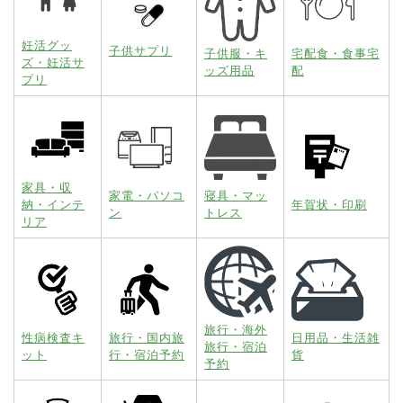
妊活グッ
子供サプリ
子供服・キ
宅配食・食事宅
ズ・妊活サ
ッズ用品
配
プリ
家具・収
家電・パソコ
寝具・マッ
納・インテ
年賀状・印刷
ン
トレス
リア
旅行・海外
性病検査キ
旅行・国内旅
日用品・生活雑
旅行・宿泊
ット
行・宿泊予約
貨
予約