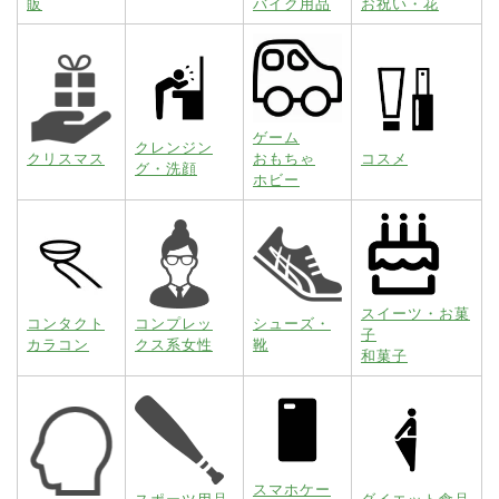
販
バイク用品
お祝い・花
ゲーム
クレンジン
クリスマス
おもちゃ
コスメ
グ・洗顔
ホビー
スイーツ・お菓
コンタクト
コンプレッ
シューズ・
子
カラコン
クス系女性
靴
和菓子
スマホケー