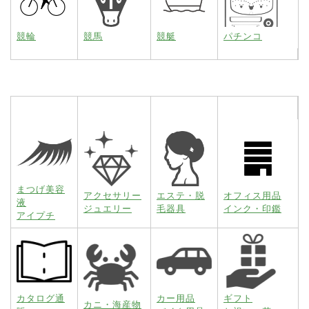
競輪
競馬
競艇
パチンコ
まつげ美容
アクセサリー
エステ・脱
オフィス用品
液
ジュエリー
毛器具
インク・印鑑
アイプチ
カタログ通
カー用品
ギフト
カニ・海産物