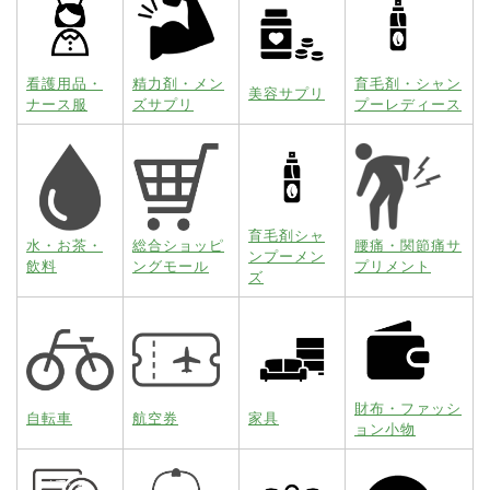
看護用品・
精力剤・メン
育毛剤・シャン
美容サプリ
ナース服
ズサプリ
プーレディース
育毛剤シャ
水・お茶・
総合ショッピ
腰痛・関節痛サ
ンプーメン
飲料
ングモール
プリメント
ズ
財布・ファッシ
自転車
航空券
家具
ョン小物