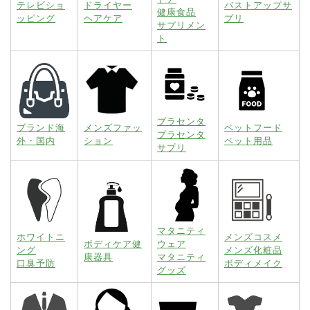
テレビショ
ドライヤー
バストアップサ
健康食品
ッピング
ヘアケア
プリ
サプリメン
ト
プラセンタ
ブランド海
メンズファッ
ペットフード
プラセンタ
外・国内
ション
ペット用品
サプリ
マタニティ
ホワイトニ
メンズコスメ
ボディケア健
ウェア
ング
メンズ化粧品
康器具
マタニティ
口臭予防
ボディメイク
グッズ