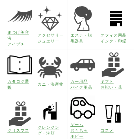
まつげ美容
アクセサリー
エステ・脱
オフィス用品
液
ジュエリー
毛器具
インク・印鑑
アイプチ
カタログ通
カー用品
ギフト
カニ・海産物
販
バイク用品
お祝い・花
ゲーム
クレンジン
クリスマス
おもちゃ
コスメ
グ・洗顔
ホビー