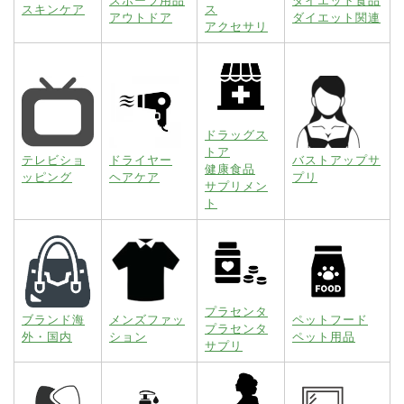
スポーツ用品
ダイエット食品
スキンケア
ス
アウトドア
ダイエット関連
アクセサリ
ドラッグス
トア
テレビショ
ドライヤー
バストアップサ
健康食品
ッピング
ヘアケア
プリ
サプリメン
ト
プラセンタ
ブランド海
メンズファッ
ペットフード
プラセンタ
外・国内
ション
ペット用品
サプリ