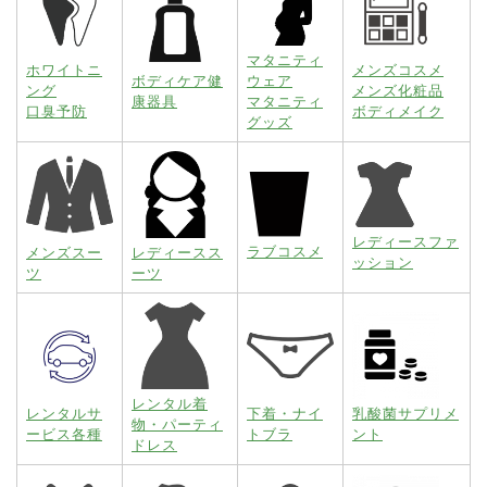
マタニティ
ホワイトニ
メンズコスメ
ボディケア健
ウェア
ング
メンズ化粧品
康器具
マタニティ
口臭予防
ボディメイク
グッズ
レディースファ
ラブコスメ
メンズスー
レディースス
ッション
ツ
ーツ
レンタル着
レンタルサ
下着・ナイ
乳酸菌サプリメ
物・パーティ
ービス各種
トブラ
ント
ドレス