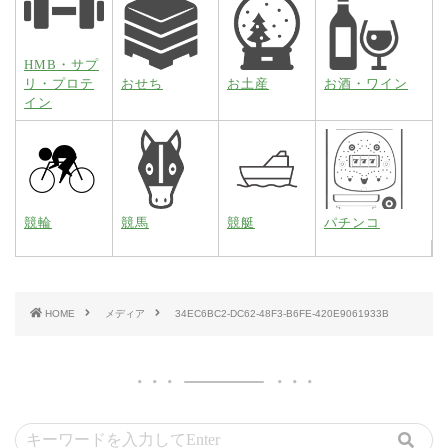
HMB・サプ
リ・プロテ
おせち
お土産
お酒・ワイン
イン
競輪
競馬
競艇
パチンコ
HOME
メディア
34EC6BC2-DC62-48F3-B6FE-420E9061933B