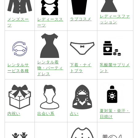
レディースファ
ラブコスメ
メンズスー
レディースス
ッション
ツ
ーツ
レンタル着
レンタルサ
下着・ナイ
乳酸菌サプリメ
物・パーティ
ービス各種
トブラ
ント
ドレス
夏対策・発汗・
内祝い
出会い系
占い
日焼け