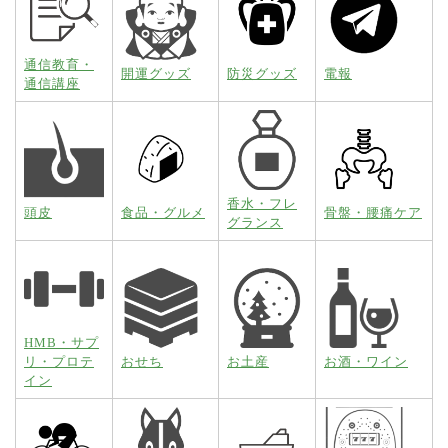
通信教育・
開運グッズ
防災グッズ
電報
通信講座
香水・フレ
頭皮
食品・グルメ
骨盤・腰痛ケア
グランス
HMB・サプ
リ・プロテ
おせち
お土産
お酒・ワイン
イン