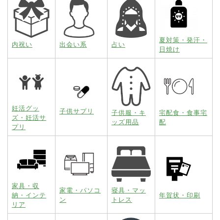
夏対策・発汗・
内祝い
出会い系
占い
日焼け
妊活グッ
子供サプリ
子供服・キ
宅配食・食事宅
ズ・妊活サ
ッズ用品
配
プリ
家具・収
家電・パソコ
寝具・マッ
納・インテ
年賀状・印刷
ン
トレス
リア