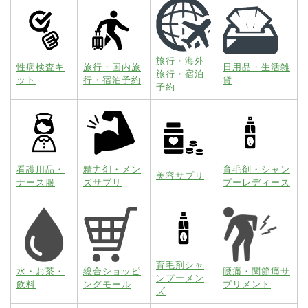
旅行・海外
性病検査キ
旅行・国内旅
日用品・生活雑
旅行・宿泊
ット
行・宿泊予約
貨
予約
看護用品・
精力剤・メン
育毛剤・シャン
美容サプリ
ナース服
ズサプリ
プーレディース
育毛剤シャ
水・お茶・
総合ショッピ
腰痛・関節痛サ
ンプーメン
飲料
ングモール
プリメント
ズ