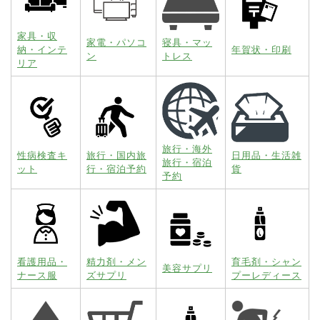
家具・収
家電・パソコ
寝具・マッ
納・インテ
年賀状・印刷
ン
トレス
リア
旅行・海外
性病検査キ
旅行・国内旅
日用品・生活雑
旅行・宿泊
ット
行・宿泊予約
貨
予約
看護用品・
精力剤・メン
育毛剤・シャン
美容サプリ
ナース服
ズサプリ
プーレディース