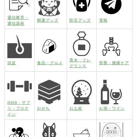
通信教育・
開運グッズ
防災グッズ
電報
通信講座
香水・フレ
頭皮
食品・グルメ
骨盤・腰痛ケア
グランス
HMB・サプ
リ・プロテ
おせち
お土産
お酒・ワイン
イン