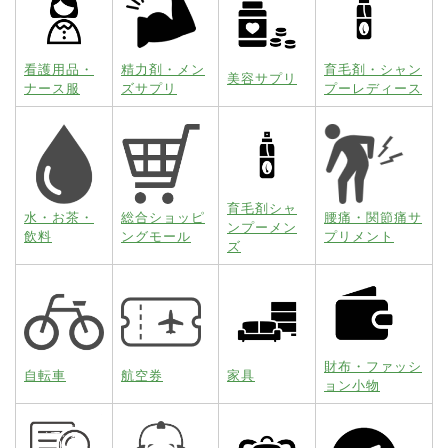
看護用品・
精力剤・メン
育毛剤・シャン
美容サプリ
ナース服
ズサプリ
プーレディース
育毛剤シャ
水・お茶・
総合ショッピ
腰痛・関節痛サ
ンプーメン
飲料
ングモール
プリメント
ズ
財布・ファッシ
自転車
航空券
家具
ョン小物