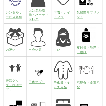
レンタル着
レンタルサ
下着・ナイ
乳酸菌サプリメ
物・パーティ
ービス各種
トブラ
ント
ドレス
夏対策・発汗・
内祝い
出会い系
占い
日焼け
妊活グッ
子供サプリ
子供服・キ
宅配食・食事宅
ズ・妊活サ
ッズ用品
配
プリ