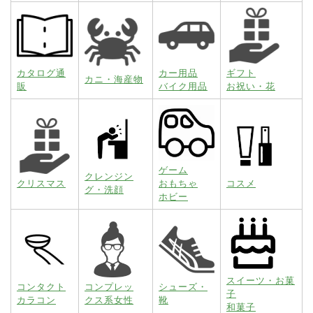
カタログ通
カー用品
ギフト
カニ・海産物
販
バイク用品
お祝い・花
ゲーム
クレンジン
クリスマス
おもちゃ
コスメ
グ・洗顔
ホビー
スイーツ・お菓
コンタクト
コンプレッ
シューズ・
子
カラコン
クス系女性
靴
和菓子