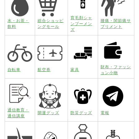
育毛剤シャ
水・お茶・
総合ショッピ
腰痛・関節痛サ
ンプーメン
飲料
ングモール
プリメント
ズ
財布・ファッシ
自転車
航空券
家具
ョン小物
通信教育・
開運グッズ
防災グッズ
電報
通信講座