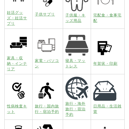
妊活グッ
子供サプリ
子供服・キ
宅配食・食事宅
ズ・妊活サ
ッズ用品
配
プリ
家具・収
家電・パソコ
寝具・マッ
納・インテ
年賀状・印刷
ン
トレス
リア
旅行・海外
性病検査キ
旅行・国内旅
日用品・生活雑
旅行・宿泊
ット
行・宿泊予約
貨
予約