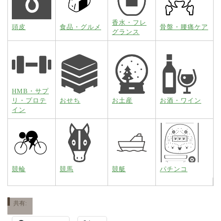
香水・フレ
頭皮
食品・グルメ
骨盤・腰痛ケア
グランス
HMB・サプ
リ・プロテ
おせち
お土産
お酒・ワイン
イン
競輪
競馬
競艇
パチンコ
共有: