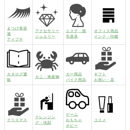
まつげ美容
アクセサリー
エステ・脱
オフィス用品
液
ジュエリー
毛器具
インク・印鑑
アイプチ
カタログ通
カー用品
ギフト
カニ・海産物
販
バイク用品
お祝い・花
ゲーム
クレンジン
クリスマス
おもちゃ
コスメ
グ・洗顔
ホビー