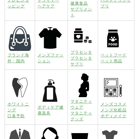
テレビショ
ドライヤー
バストアップサ
健康食品
ッピング
ヘアケア
プリ
サプリメン
ト
プラセンタ
ブランド海
メンズファッ
ペットフード
プラセンタ
外・国内
ション
ペット用品
サプリ
マタニティ
ホワイトニ
メンズコスメ
ボディケア健
ウェア
ング
メンズ化粧品
康器具
マタニティ
口臭予防
ボディメイク
グッズ