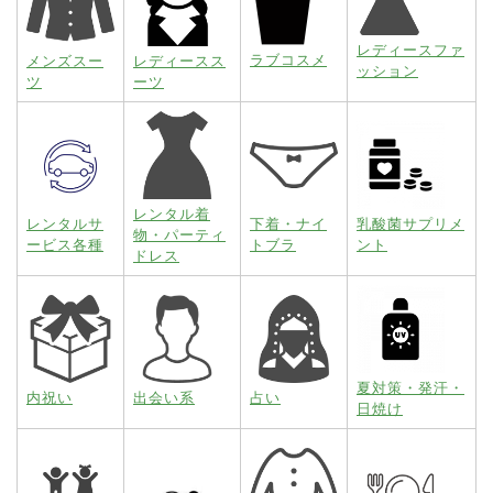
レディースファ
ラブコスメ
メンズスー
レディースス
ッション
ツ
ーツ
レンタル着
レンタルサ
下着・ナイ
乳酸菌サプリメ
物・パーティ
ービス各種
トブラ
ント
ドレス
夏対策・発汗・
内祝い
出会い系
占い
日焼け