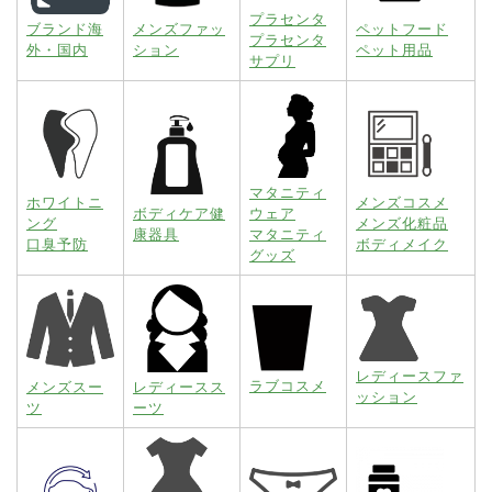
プラセンタ
ブランド海
メンズファッ
ペットフード
プラセンタ
外・国内
ション
ペット用品
サプリ
マタニティ
ホワイトニ
メンズコスメ
ボディケア健
ウェア
ング
メンズ化粧品
康器具
マタニティ
口臭予防
ボディメイク
グッズ
レディースファ
ラブコスメ
メンズスー
レディースス
ッション
ツ
ーツ