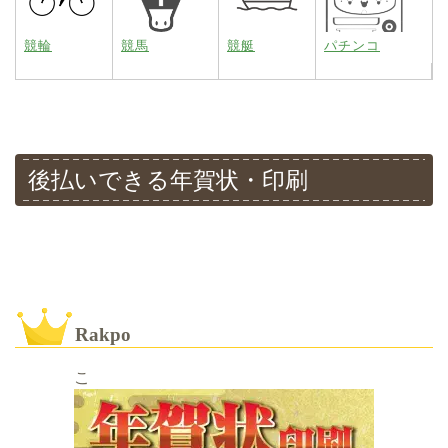
競輪
競馬
競艇
パチンコ
後払いできる年賀状・印刷
Rakpo
こ