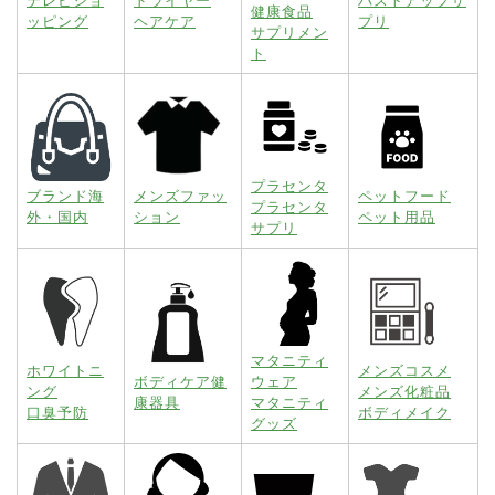
テレビショ
ドライヤー
バストアップサ
健康食品
ッピング
ヘアケア
プリ
サプリメン
ト
プラセンタ
ブランド海
メンズファッ
ペットフード
プラセンタ
外・国内
ション
ペット用品
サプリ
マタニティ
ホワイトニ
メンズコスメ
ボディケア健
ウェア
ング
メンズ化粧品
康器具
マタニティ
口臭予防
ボディメイク
グッズ