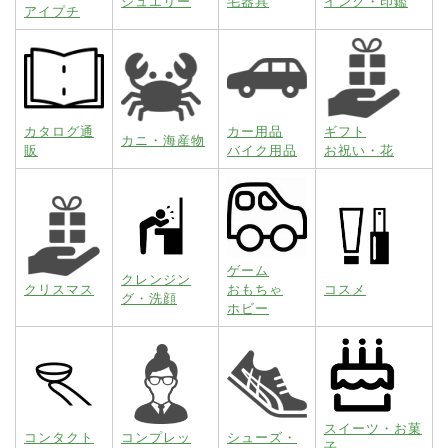
ジュエリー
毛器具
インク・印鑑
アイプチ
カタログ通
カー用品
ギフト
カニ・海産物
販
バイク用品
お祝い・花
ゲーム
クレンジン
クリスマス
おもちゃ
コスメ
グ・洗顔
ホビー
スイーツ・お菓
コンタクト
コンプレッ
シューズ・
子