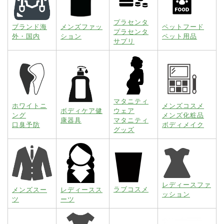
プラセンタ
ブランド海
メンズファッ
ペットフード
プラセンタ
外・国内
ション
ペット用品
サプリ
マタニティ
ホワイトニ
メンズコスメ
ボディケア健
ウェア
ング
メンズ化粧品
康器具
マタニティ
口臭予防
ボディメイク
グッズ
レディースファ
ラブコスメ
メンズスー
レディースス
ッション
ツ
ーツ