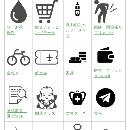
育毛剤シャ
水・お茶・
総合ショッピ
腰痛・関節痛サ
ンプーメン
飲料
ングモール
プリメント
ズ
財布・ファッシ
自転車
航空券
家具
ョン小物
通信教育・
開運グッズ
防災グッズ
電報
通信講座