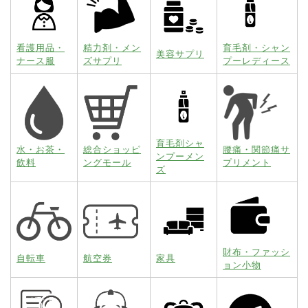
看護用品・
精力剤・メン
育毛剤・シャン
美容サプリ
ナース服
ズサプリ
プーレディース
育毛剤シャ
水・お茶・
総合ショッピ
腰痛・関節痛サ
ンプーメン
飲料
ングモール
プリメント
ズ
財布・ファッシ
自転車
航空券
家具
ョン小物