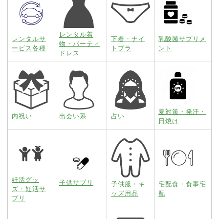
レンタル着
レンタルサ
下着・ナイ
乳酸菌サプリメ
物・パーティ
ービス各種
トブラ
ント
ドレス
夏対策・発汗・
内祝い
出会い系
占い
日焼け
妊活グッ
子供サプリ
子供服・キ
宅配食・食事宅
ズ・妊活サ
ッズ用品
配
プリ