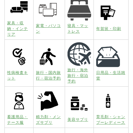
家具・収
家電・パソコ
寝具・マッ
納・インテ
年賀状・印刷
ン
トレス
リア
旅行・海外
性病検査キ
旅行・国内旅
日用品・生活雑
旅行・宿泊
ット
行・宿泊予約
貨
予約
看護用品・
精力剤・メン
育毛剤・シャン
美容サプリ
ナース服
ズサプリ
プーレディース