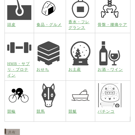
香水・フレ
頭皮
食品・グルメ
骨盤・腰痛ケア
グランス
HMB・サプ
リ・プロテ
おせち
お土産
お酒・ワイン
イン
競輪
競馬
競艇
パチンコ
共有: