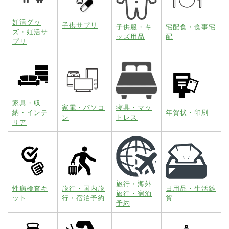
妊活グッ
子供サプリ
子供服・キ
宅配食・食事宅
ズ・妊活サ
ッズ用品
配
プリ
家具・収
家電・パソコ
寝具・マッ
納・インテ
年賀状・印刷
ン
トレス
リア
旅行・海外
性病検査キ
旅行・国内旅
日用品・生活雑
旅行・宿泊
ット
行・宿泊予約
貨
予約