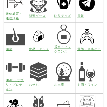
通信教育・
開運グッズ
防災グッズ
電報
通信講座
香水・フレ
頭皮
食品・グルメ
骨盤・腰痛ケア
グランス
HMB・サプ
リ・プロテ
おせち
お土産
お酒・ワイン
イン