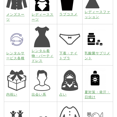
レディースファ
ラブコスメ
メンズスー
レディースス
ッション
ツ
ーツ
レンタル着
レンタルサ
下着・ナイ
乳酸菌サプリメ
物・パーティ
ービス各種
トブラ
ント
ドレス
夏対策・発汗・
内祝い
出会い系
占い
日焼け