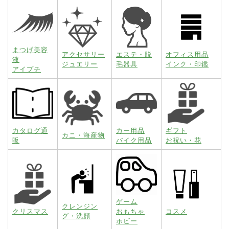
まつげ美容
アクセサリー
エステ・脱
オフィス用品
液
ジュエリー
毛器具
インク・印鑑
アイプチ
カタログ通
カー用品
ギフト
カニ・海産物
販
バイク用品
お祝い・花
ゲーム
クレンジン
クリスマス
おもちゃ
コスメ
グ・洗顔
ホビー