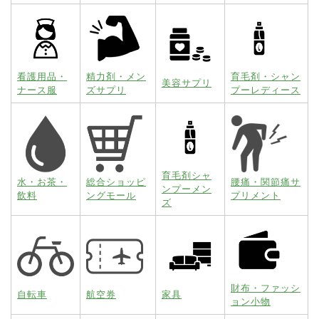
看護用品・
精力剤・メン
育毛剤・シャン
美容サプリ
ナース服
ズサプリ
プーレディース
育毛剤シャ
水・お茶・
総合ショッピ
腰痛・関節痛サ
ンプーメン
飲料
ングモール
プリメント
ズ
財布・ファッシ
自転車
航空券
家具
ョン小物