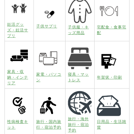
妊活グッ
子供サプリ
子供服・キ
宅配食・食事宅
ズ・妊活サ
ッズ用品
配
プリ
家具・収
家電・パソコ
寝具・マッ
納・インテ
年賀状・印刷
ン
トレス
リア
旅行・海外
性病検査キ
旅行・国内旅
日用品・生活雑
旅行・宿泊
ット
行・宿泊予約
貨
予約