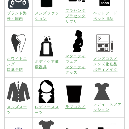
プラセンタ
ブランド海
メンズファッ
ペットフード
プラセンタ
外・国内
ション
ペット用品
サプリ
マタニティ
ホワイトニ
メンズコスメ
ボディケア健
ウェア
ング
メンズ化粧品
康器具
マタニティ
口臭予防
ボディメイク
グッズ
レディースファ
ラブコスメ
メンズスー
レディースス
ッション
ツ
ーツ