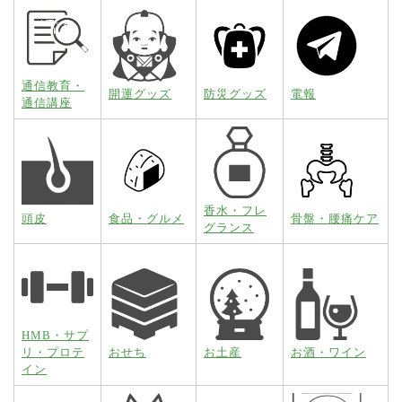
通信教育・
開運グッズ
防災グッズ
電報
通信講座
香水・フレ
頭皮
食品・グルメ
骨盤・腰痛ケア
グランス
HMB・サプ
リ・プロテ
おせち
お土産
お酒・ワイン
イン