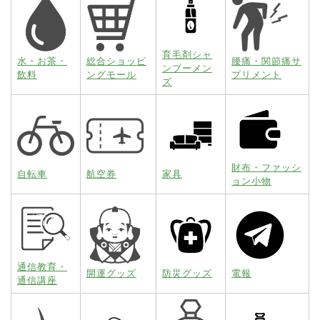
育毛剤シャ
水・お茶・
総合ショッピ
腰痛・関節痛サ
ンプーメン
飲料
ングモール
プリメント
ズ
財布・ファッシ
自転車
航空券
家具
ョン小物
通信教育・
開運グッズ
防災グッズ
電報
通信講座