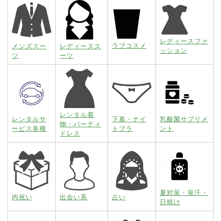
レディースファ
ラブコスメ
メンズスー
レディースス
ッション
ツ
ーツ
レンタル着
レンタルサ
下着・ナイ
乳酸菌サプリメ
物・パーティ
ービス各種
トブラ
ント
ドレス
夏対策・発汗・
内祝い
出会い系
占い
日焼け