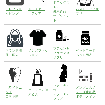
ドラッグス
トア
テレビショ
ドライヤー
バストアップサ
健康食品
ッピング
ヘアケア
プリ
サプリメン
ト
プラセンタ
ブランド海
メンズファッ
ペットフード
プラセンタ
外・国内
ション
ペット用品
サプリ
マタニティ
ホワイトニ
メンズコスメ
ボディケア健
ウェア
ング
メンズ化粧品
康器具
マタニティ
口臭予防
ボディメイク
グッズ