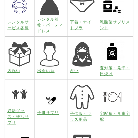
レンタル着
レンタルサ
下着・ナイ
乳酸菌サプリメ
物・パーティ
ービス各種
トブラ
ント
ドレス
夏対策・発汗・
内祝い
出会い系
占い
日焼け
妊活グッ
子供サプリ
子供服・キ
宅配食・食事宅
ズ・妊活サ
ッズ用品
配
プリ