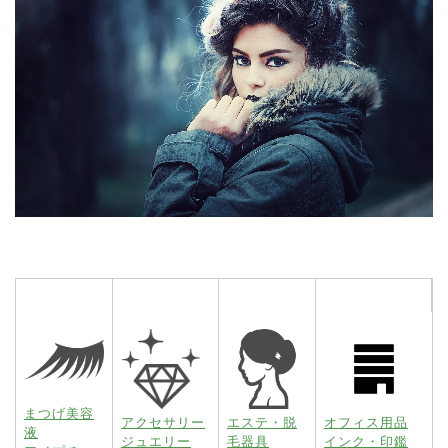
まつげ美容
アクセサリー
エステ・脱
オフィス用品
液
ジュエリー
毛器具
インク・印鑑