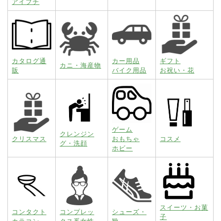
アイプチ
カタログ通
カー用品
ギフト
カニ・海産物
販
バイク用品
お祝い・花
ゲーム
クレンジン
クリスマス
おもちゃ
コスメ
グ・洗顔
ホビー
スイーツ・お菓
コンタクト
コンプレッ
シューズ・
子