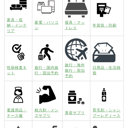
家具・収
家電・パソコ
寝具・マッ
納・インテ
年賀状・印刷
ン
トレス
リア
旅行・海外
性病検査キ
旅行・国内旅
日用品・生活雑
旅行・宿泊
ット
行・宿泊予約
貨
予約
看護用品・
精力剤・メン
育毛剤・シャン
美容サプリ
ナース服
ズサプリ
プーレディース