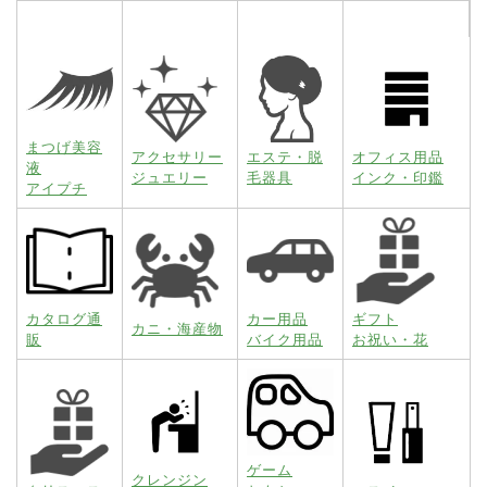
まつげ美容
アクセサリー
エステ・脱
オフィス用品
液
ジュエリー
毛器具
インク・印鑑
アイプチ
カタログ通
カー用品
ギフト
カニ・海産物
販
バイク用品
お祝い・花
ゲーム
クレンジン