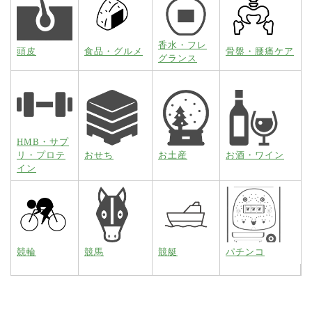
香水・フレ
頭皮
食品・グルメ
骨盤・腰痛ケア
グランス
HMB・サプ
リ・プロテ
おせち
お土産
お酒・ワイン
イン
競輪
競馬
競艇
パチンコ