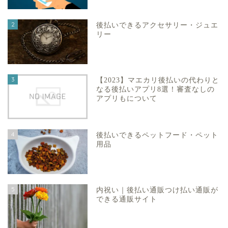
2
後払いできるアクセサリー・ジュエ
リー
3
【2023】マエカリ後払いの代わりと
なる後払いアプリ8選！審査なしの
アプリもについて
4
後払いできるペットフード・ペット
用品
5
内祝い｜後払い通販つけ払い通販が
できる通販サイト