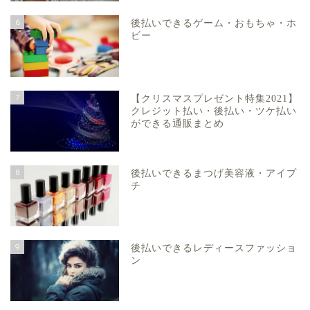
6
後払いできるゲーム・おもちゃ・ホ
ビー
7
【クリスマスプレゼント特集2021】
クレジット払い・後払い・ツケ払い
ができる通販まとめ
8
後払いできるまつげ美容液・アイプ
チ
9
後払いできるレディースファッショ
ン