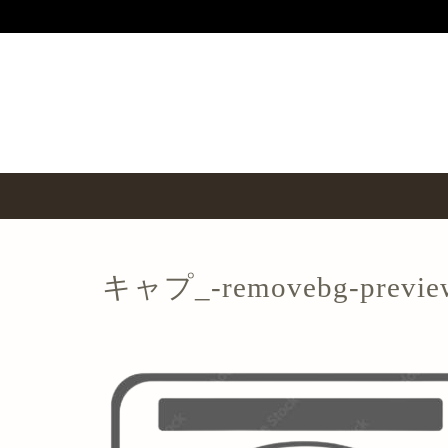
キャプ_-removebg-previe