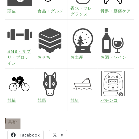
香水・フレ
頭皮
食品・グルメ
骨盤・腰痛ケア
グランス
HMB・サプ
リ・プロテ
おせち
お土産
お酒・ワイン
イン
競輪
競馬
競艇
パチンコ
共有:
Facebook
X