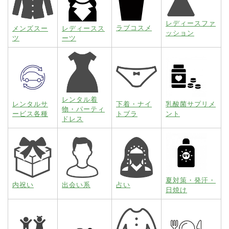
レディースファ
ラブコスメ
メンズスー
レディースス
ッション
ツ
ーツ
レンタル着
レンタルサ
下着・ナイ
乳酸菌サプリメ
物・パーティ
ービス各種
トブラ
ント
ドレス
夏対策・発汗・
内祝い
出会い系
占い
日焼け