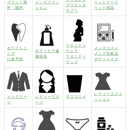
ブランド海
メンズファッ
ペットフード
プラセンタ
外・国内
ション
ペット用品
サプリ
マタニティ
ホワイトニ
メンズコスメ
ボディケア健
ウェア
ング
メンズ化粧品
康器具
マタニティ
口臭予防
ボディメイク
グッズ
レディースファ
ラブコスメ
メンズスー
レディースス
ッション
ツ
ーツ