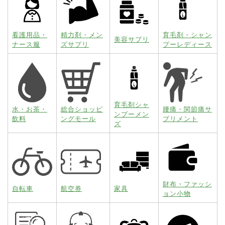
看護用品・
精力剤・メン
育毛剤・シャン
美容サプリ
ナース服
ズサプリ
プーレディース
育毛剤シャ
水・お茶・
総合ショッピ
腰痛・関節痛サ
ンプーメン
飲料
ングモール
プリメント
ズ
財布・ファッシ
自転車
航空券
家具
ョン小物