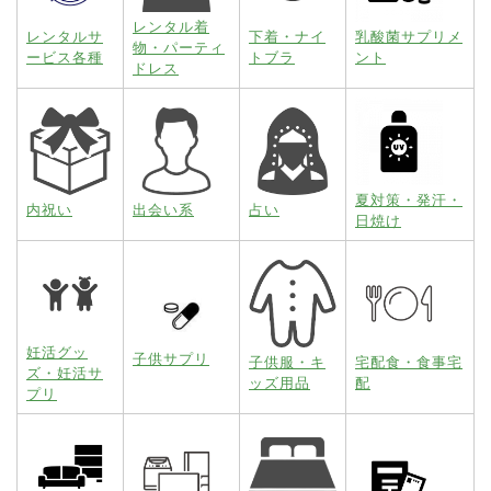
レンタル着
レンタルサ
下着・ナイ
乳酸菌サプリメ
物・パーティ
ービス各種
トブラ
ント
ドレス
夏対策・発汗・
内祝い
出会い系
占い
日焼け
妊活グッ
子供サプリ
子供服・キ
宅配食・食事宅
ズ・妊活サ
ッズ用品
配
プリ