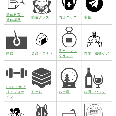
通信教育・
開運グッズ
防災グッズ
電報
通信講座
香水・フレ
頭皮
食品・グルメ
骨盤・腰痛ケア
グランス
HMB・サプ
リ・プロテ
おせち
お土産
お酒・ワイン
イン