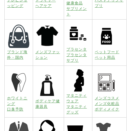
テレビショ
ドライヤー
バストアップサ
健康食品
ッピング
ヘアケア
プリ
サプリメン
ト
プラセンタ
ブランド海
メンズファッ
ペットフード
プラセンタ
外・国内
ション
ペット用品
サプリ
マタニティ
ホワイトニ
メンズコスメ
ボディケア健
ウェア
ング
メンズ化粧品
康器具
マタニティ
口臭予防
ボディメイク
グッズ