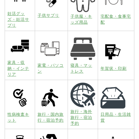
妊活グッ
子供サプリ
子供服・キ
宅配食・食事宅
ズ・妊活サ
ッズ用品
配
プリ
家具・収
家電・パソコ
寝具・マッ
納・インテ
年賀状・印刷
ン
トレス
リア
旅行・海外
性病検査キ
旅行・国内旅
日用品・生活雑
旅行・宿泊
ット
行・宿泊予約
貨
予約