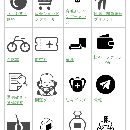
育毛剤シャ
水・お茶・
総合ショッピ
腰痛・関節痛サ
ンプーメン
飲料
ングモール
プリメント
ズ
財布・ファッシ
自転車
航空券
家具
ョン小物
通信教育・
開運グッズ
防災グッズ
電報
通信講座