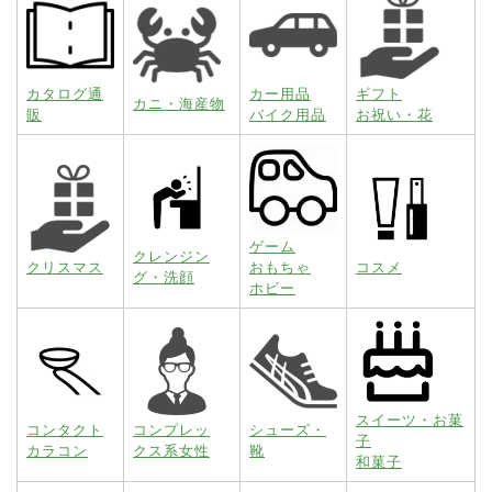
カタログ通
カー用品
ギフト
カニ・海産物
販
バイク用品
お祝い・花
ゲーム
クレンジン
クリスマス
おもちゃ
コスメ
グ・洗顔
ホビー
スイーツ・お菓
コンタクト
コンプレッ
シューズ・
子
カラコン
クス系女性
靴
和菓子