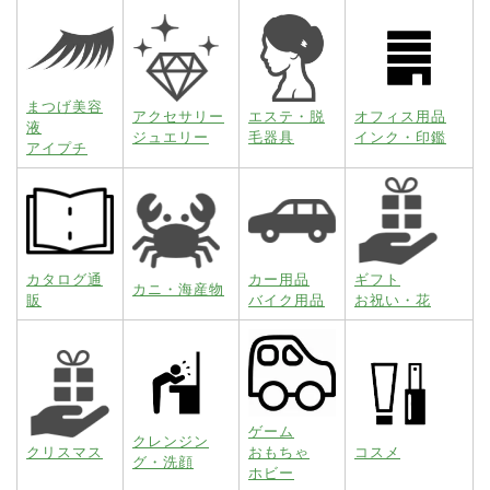
まつげ美容
アクセサリー
エステ・脱
オフィス用品
液
ジュエリー
毛器具
インク・印鑑
アイプチ
カタログ通
カー用品
ギフト
カニ・海産物
販
バイク用品
お祝い・花
ゲーム
クレンジン
クリスマス
おもちゃ
コスメ
グ・洗顔
ホビー