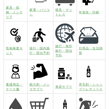
家具・収
家電・パソコ
寝具・マッ
納・インテ
年賀状・印刷
ン
トレス
リア
旅行・海外
性病検査キ
旅行・国内旅
日用品・生活雑
旅行・宿泊
ット
行・宿泊予約
貨
予約
看護用品・
精力剤・メン
育毛剤・シャン
美容サプリ
ナース服
ズサプリ
プーレディース