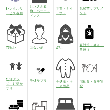
レンタル着
レンタルサ
下着・ナイ
乳酸菌サプリメ
物・パーティ
ービス各種
トブラ
ント
ドレス
夏対策・発汗・
内祝い
出会い系
占い
日焼け
妊活グッ
子供サプリ
子供服・キ
宅配食・食事宅
ズ・妊活サ
ッズ用品
配
プリ