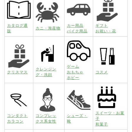
カタログ通
カー用品
ギフト
カニ・海産物
販
バイク用品
お祝い・花
ゲーム
クレンジン
クリスマス
おもちゃ
コスメ
グ・洗顔
ホビー
スイーツ・お菓
コンタクト
コンプレッ
シューズ・
子
カラコン
クス系女性
靴
和菓子