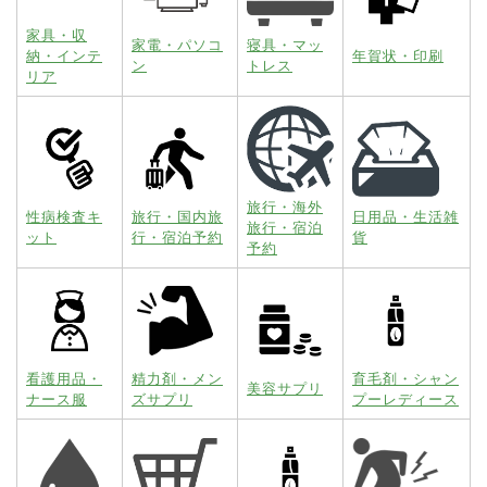
家具・収
家電・パソコ
寝具・マッ
納・インテ
年賀状・印刷
ン
トレス
リア
旅行・海外
性病検査キ
旅行・国内旅
日用品・生活雑
旅行・宿泊
ット
行・宿泊予約
貨
予約
看護用品・
精力剤・メン
育毛剤・シャン
美容サプリ
ナース服
ズサプリ
プーレディース