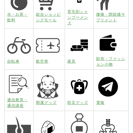
育毛剤シャ
水・お茶・
総合ショッピ
腰痛・関節痛サ
ンプーメン
飲料
ングモール
プリメント
ズ
財布・ファッシ
自転車
航空券
家具
ョン小物
通信教育・
開運グッズ
防災グッズ
電報
通信講座