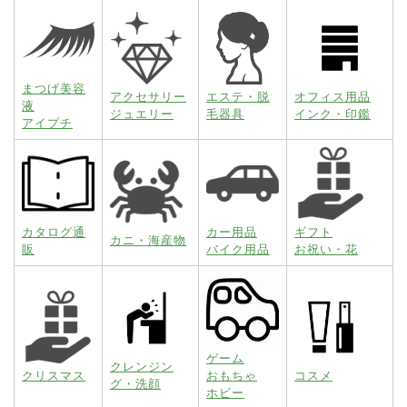
まつげ美容
アクセサリー
エステ・脱
オフィス用品
液
ジュエリー
毛器具
インク・印鑑
アイプチ
カタログ通
カー用品
ギフト
カニ・海産物
販
バイク用品
お祝い・花
ゲーム
クレンジン
クリスマス
おもちゃ
コスメ
グ・洗顔
ホビー