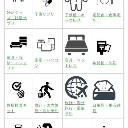
妊活グッ
子供サプリ
子供服・キ
宅配食・食事宅
ズ・妊活サ
ッズ用品
配
プリ
家具・収
家電・パソコ
寝具・マッ
納・インテ
年賀状・印刷
ン
トレス
リア
旅行・海外
性病検査キ
旅行・国内旅
日用品・生活雑
旅行・宿泊
ット
行・宿泊予約
貨
予約