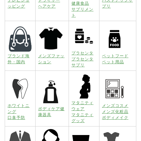
テレビショ
ドライヤー
バストアップサ
健康食品
ッピング
ヘアケア
プリ
サプリメン
ト
プラセンタ
ブランド海
メンズファッ
ペットフード
プラセンタ
外・国内
ション
ペット用品
サプリ
マタニティ
ホワイトニ
メンズコスメ
ボディケア健
ウェア
ング
メンズ化粧品
康器具
マタニティ
口臭予防
ボディメイク
グッズ