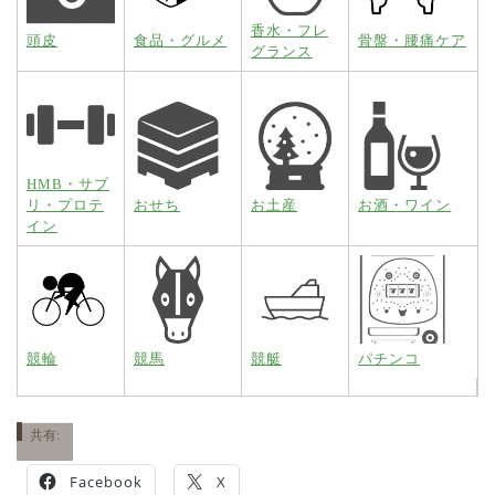
香水・フレ
頭皮
食品・グルメ
骨盤・腰痛ケア
グランス
HMB・サプ
リ・プロテ
おせち
お土産
お酒・ワイン
イン
競輪
競馬
競艇
パチンコ
共有:
Facebook
X