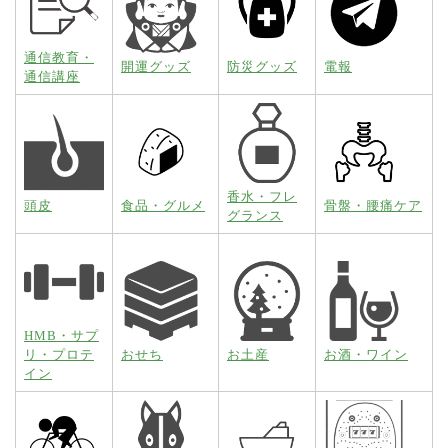
通信教育・
開運グッズ
防災グッズ
電報
通信講座
香水・フレ
頭皮
食品・グルメ
骨盤・腰痛ケア
グランス
HMB・サプ
リ・プロテ
おせち
お土産
お酒・ワイン
イン