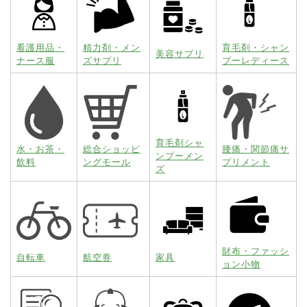
看護用品・
精力剤・メン
育毛剤・シャン
美容サプリ
ナース服
ズサプリ
プーレディース
育毛剤シャ
水・お茶・
総合ショッピ
腰痛・関節痛サ
ンプーメン
飲料
ングモール
プリメント
ズ
財布・ファッシ
自転車
航空券
家具
ョン小物