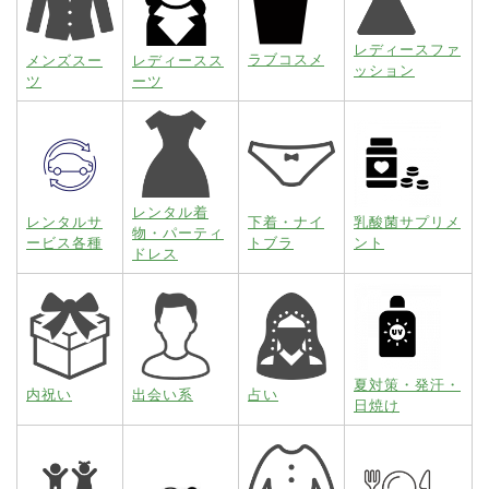
レディースファ
ラブコスメ
メンズスー
レディースス
ッション
ツ
ーツ
レンタル着
レンタルサ
下着・ナイ
乳酸菌サプリメ
物・パーティ
ービス各種
トブラ
ント
ドレス
夏対策・発汗・
内祝い
出会い系
占い
日焼け