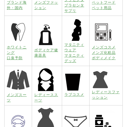
ブランド海
メンズファッ
ペットフード
プラセンタ
外・国内
ション
ペット用品
サプリ
マタニティ
ホワイトニ
メンズコスメ
ボディケア健
ウェア
ング
メンズ化粧品
康器具
マタニティ
口臭予防
ボディメイク
グッズ
レディースファ
ラブコスメ
メンズスー
レディースス
ッション
ツ
ーツ