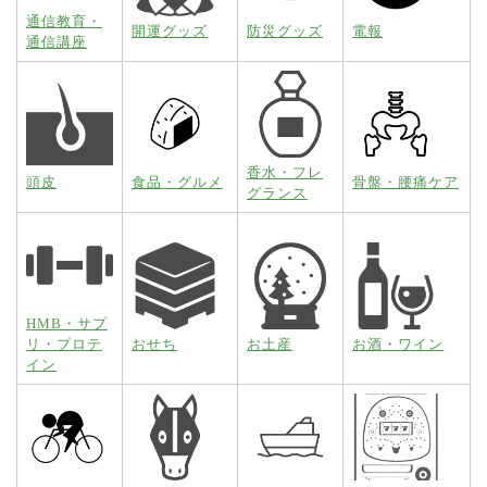
通信教育・
開運グッズ
防災グッズ
電報
通信講座
香水・フレ
頭皮
食品・グルメ
骨盤・腰痛ケア
グランス
HMB・サプ
リ・プロテ
おせち
お土産
お酒・ワイン
イン