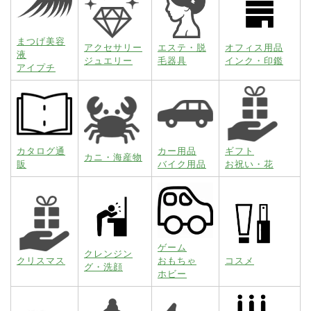
まつげ美容
アクセサリー
エステ・脱
オフィス用品
液
ジュエリー
毛器具
インク・印鑑
アイプチ
カタログ通
カー用品
ギフト
カニ・海産物
販
バイク用品
お祝い・花
ゲーム
クレンジン
クリスマス
おもちゃ
コスメ
グ・洗顔
ホビー