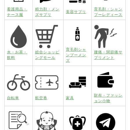
看護用品・
精力剤・メン
育毛剤・シャン
美容サプリ
ナース服
ズサプリ
プーレディース
育毛剤シャ
水・お茶・
総合ショッピ
腰痛・関節痛サ
ンプーメン
飲料
ングモール
プリメント
ズ
財布・ファッシ
自転車
航空券
家具
ョン小物