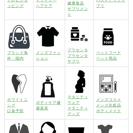
テレビショ
ドライヤー
バストアップサ
健康食品
ッピング
ヘアケア
プリ
サプリメン
ト
プラセンタ
ブランド海
メンズファッ
ペットフード
プラセンタ
外・国内
ション
ペット用品
サプリ
マタニティ
ホワイトニ
メンズコスメ
ボディケア健
ウェア
ング
メンズ化粧品
康器具
マタニティ
口臭予防
ボディメイク
グッズ