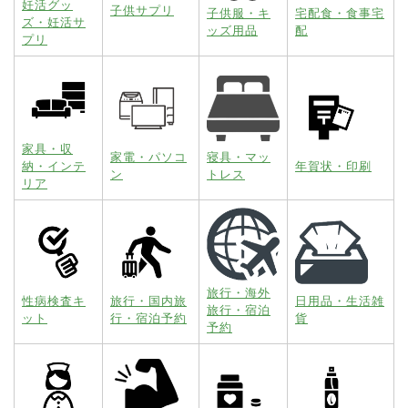
妊活グッ
子供サプリ
子供服・キ
宅配食・食事宅
ズ・妊活サ
ッズ用品
配
プリ
家具・収
家電・パソコ
寝具・マッ
納・インテ
年賀状・印刷
ン
トレス
リア
旅行・海外
性病検査キ
旅行・国内旅
日用品・生活雑
旅行・宿泊
ット
行・宿泊予約
貨
予約