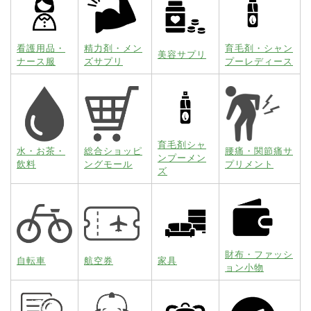
看護用品・
精力剤・メン
育毛剤・シャン
美容サプリ
ナース服
ズサプリ
プーレディース
育毛剤シャ
水・お茶・
総合ショッピ
腰痛・関節痛サ
ンプーメン
飲料
ングモール
プリメント
ズ
財布・ファッシ
自転車
航空券
家具
ョン小物