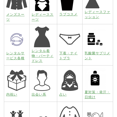
レディースファ
ラブコスメ
メンズスー
レディースス
ッション
ツ
ーツ
レンタル着
レンタルサ
下着・ナイ
乳酸菌サプリメ
物・パーティ
ービス各種
トブラ
ント
ドレス
夏対策・発汗・
内祝い
出会い系
占い
日焼け