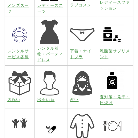
レディースファ
ラブコスメ
メンズスー
レディースス
ッション
ツ
ーツ
レンタル着
レンタルサ
下着・ナイ
乳酸菌サプリメ
物・パーティ
ービス各種
トブラ
ント
ドレス
夏対策・発汗・
内祝い
出会い系
占い
日焼け