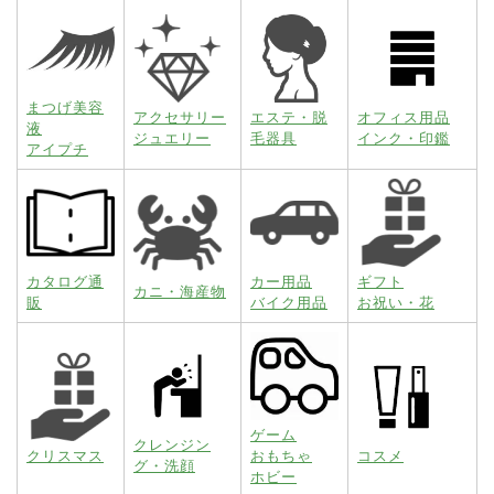
まつげ美容
アクセサリー
エステ・脱
オフィス用品
液
ジュエリー
毛器具
インク・印鑑
アイプチ
カタログ通
カー用品
ギフト
カニ・海産物
販
バイク用品
お祝い・花
ゲーム
クレンジン
クリスマス
おもちゃ
コスメ
グ・洗顔
ホビー