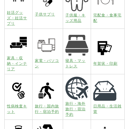
妊活グッ
子供サプリ
子供服・キ
宅配食・食事宅
ズ・妊活サ
ッズ用品
配
プリ
家具・収
家電・パソコ
寝具・マッ
納・インテ
年賀状・印刷
ン
トレス
リア
旅行・海外
性病検査キ
旅行・国内旅
日用品・生活雑
旅行・宿泊
ット
行・宿泊予約
貨
予約