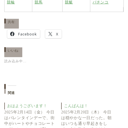
競輪
競馬
競艇
パチンコ
共有:
Facebook
X
いいね:
読み込み中…
関連
おはようございます！
こんばんは！
2025年2月14日（金） 今日
2025年2月20日（木） 今日
はバレンタインデーで、街
は穏やかな一日だった。朝
中がハートやチョコレート
はいつも通り早起きをし