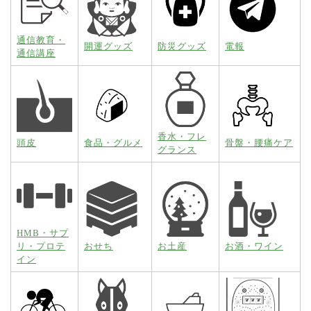
通信教育・
開運グッズ
防災グッズ
電報
通信講座
香水・フレ
頭皮
食品・グルメ
骨盤・腰痛ケア
グランス
HMB・サプ
リ・プロテ
おせち
お土産
お酒・ワイン
イン