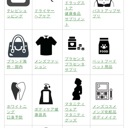
ドラッグス
トア
テレビショ
ドライヤー
バストアップサ
健康食品
ッピング
ヘアケア
プリ
サプリメン
ト
プラセンタ
ブランド海
メンズファッ
ペットフード
プラセンタ
外・国内
ション
ペット用品
サプリ
マタニティ
ホワイトニ
メンズコスメ
ボディケア健
ウェア
ング
メンズ化粧品
康器具
マタニティ
口臭予防
ボディメイク
グッズ