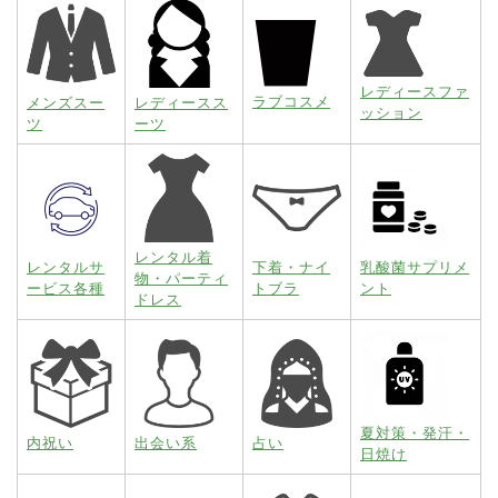
レディースファ
ラブコスメ
メンズスー
レディースス
ッション
ツ
ーツ
レンタル着
レンタルサ
下着・ナイ
乳酸菌サプリメ
物・パーティ
ービス各種
トブラ
ント
ドレス
夏対策・発汗・
内祝い
出会い系
占い
日焼け