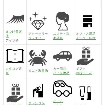
まつげ美容
アクセサリー
エステ・脱
オフィス用品
液
ジュエリー
毛器具
インク・印鑑
アイプチ
カタログ通
カー用品
ギフト
カニ・海産物
販
バイク用品
お祝い・花
ゲーム
クレンジン