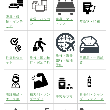
家具・収
家電・パソコ
寝具・マッ
納・インテ
年賀状・印刷
ン
トレス
リア
旅行・海外
性病検査キ
旅行・国内旅
日用品・生活雑
旅行・宿泊
ット
行・宿泊予約
貨
予約
看護用品・
精力剤・メン
育毛剤・シャン
美容サプリ
ナース服
ズサプリ
プーレディース