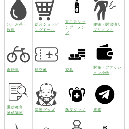
育毛剤シャ
水・お茶・
総合ショッピ
腰痛・関節痛サ
ンプーメン
飲料
ングモール
プリメント
ズ
財布・ファッシ
自転車
航空券
家具
ョン小物
通信教育・
開運グッズ
防災グッズ
電報
通信講座