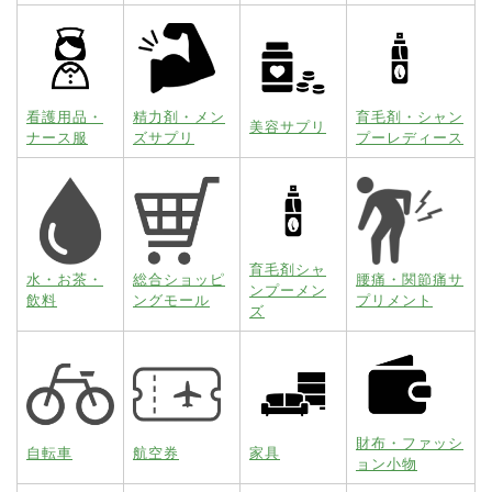
看護用品・
精力剤・メン
育毛剤・シャン
美容サプリ
ナース服
ズサプリ
プーレディース
育毛剤シャ
水・お茶・
総合ショッピ
腰痛・関節痛サ
ンプーメン
飲料
ングモール
プリメント
ズ
財布・ファッシ
自転車
航空券
家具
ョン小物