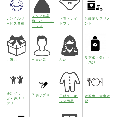
レンタル着
レンタルサ
下着・ナイ
乳酸菌サプリメ
物・パーティ
ービス各種
トブラ
ント
ドレス
夏対策・発汗・
内祝い
出会い系
占い
日焼け
妊活グッ
子供サプリ
子供服・キ
宅配食・食事宅
ズ・妊活サ
ッズ用品
配
プリ