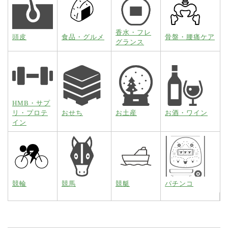
香水・フレ
頭皮
食品・グルメ
骨盤・腰痛ケア
グランス
HMB・サプ
リ・プロテ
おせち
お土産
お酒・ワイン
イン
競輪
競馬
競艇
パチンコ