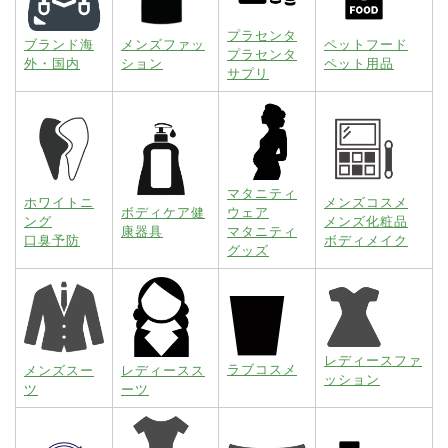
プラセンタ
ブランド海
メンズファッ
ペットフード
プラセンタ
外・国内
ション
ペット用品
サプリ
マタニティ
ホワイトニ
メンズコスメ
ボディケア健
ウェア
ング
メンズ化粧品
康器具
マタニティ
口臭予防
ボディメイク
グッズ
レディースファ
ラブコスメ
メンズスー
レディースス
ッション
ツ
ーツ