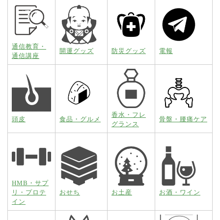
通信教育・
開運グッズ
防災グッズ
電報
通信講座
香水・フレ
頭皮
食品・グルメ
骨盤・腰痛ケア
グランス
HMB・サプ
リ・プロテ
おせち
お土産
お酒・ワイン
イン