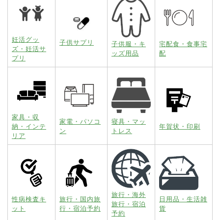
妊活グッ
子供サプリ
子供服・キ
宅配食・食事宅
ズ・妊活サ
ッズ用品
配
プリ
家具・収
家電・パソコ
寝具・マッ
納・インテ
年賀状・印刷
ン
トレス
リア
旅行・海外
性病検査キ
旅行・国内旅
日用品・生活雑
旅行・宿泊
ット
行・宿泊予約
貨
予約