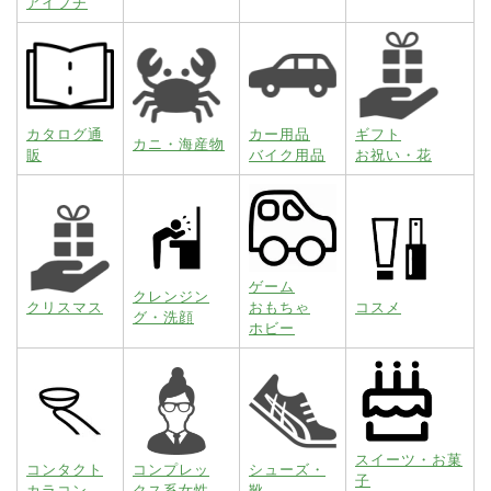
アイプチ
カタログ通
カー用品
ギフト
カニ・海産物
販
バイク用品
お祝い・花
ゲーム
クレンジン
クリスマス
おもちゃ
コスメ
グ・洗顔
ホビー
スイーツ・お菓
コンタクト
コンプレッ
シューズ・
子
カラコン
クス系女性
靴