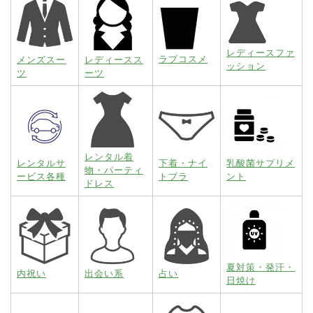
レディースファ
ラブコスメ
メンズスー
レディースス
ッション
ツ
ーツ
レンタル着
レンタルサ
下着・ナイ
乳酸菌サプリメ
物・パーティ
ービス各種
トブラ
ント
ドレス
夏対策・発汗・
内祝い
出会い系
占い
日焼け