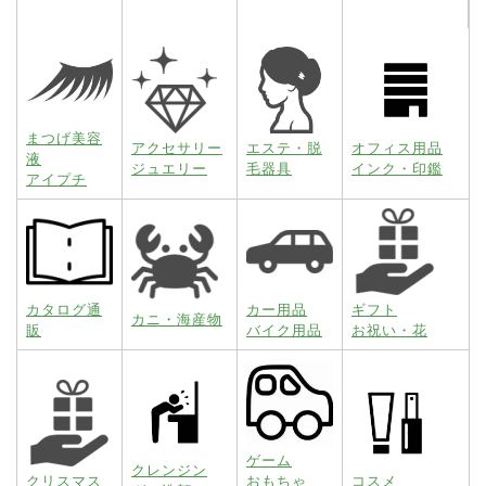
まつげ美容
アクセサリー
エステ・脱
オフィス用品
液
ジュエリー
毛器具
インク・印鑑
アイプチ
カタログ通
カー用品
ギフト
カニ・海産物
販
バイク用品
お祝い・花
ゲーム
クレンジン
クリスマス
おもちゃ
コスメ