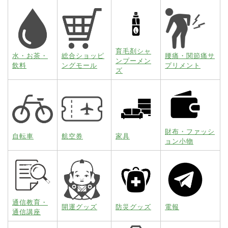
育毛剤シャ
水・お茶・
総合ショッピ
腰痛・関節痛サ
ンプーメン
飲料
ングモール
プリメント
ズ
財布・ファッシ
自転車
航空券
家具
ョン小物
通信教育・
開運グッズ
防災グッズ
電報
通信講座