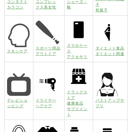
コンタクト
コンプレッ
シューズ・
子
カラコン
クス系女性
靴
和菓子
スマホケー
スポーツ用品
ダイエット食品
スキンケア
ス
アウトドア
ダイエット関連
アクセサリ
ドラッグス
トア
テレビショ
ドライヤー
バストアップサ
健康食品
ッピング
ヘアケア
プリ
サプリメン
ト