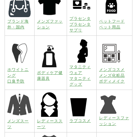
プラセンタ
ブランド海
メンズファッ
ペットフード
プラセンタ
外・国内
ション
ペット用品
サプリ
マタニティ
ホワイトニ
メンズコスメ
ボディケア健
ウェア
ング
メンズ化粧品
康器具
マタニティ
口臭予防
ボディメイク
グッズ
レディースファ
ラブコスメ
メンズスー
レディースス
ッション
ツ
ーツ