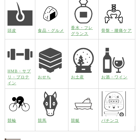
香水・フレ
頭皮
食品・グルメ
骨盤・腰痛ケア
グランス
HMB・サプ
リ・プロテ
おせち
お土産
お酒・ワイン
イン
競輪
競馬
競艇
パチンコ