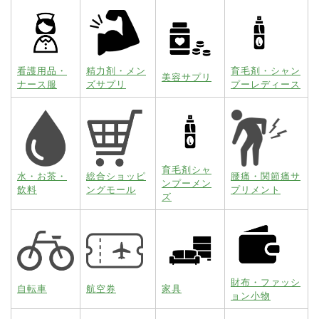
看護用品・
精力剤・メン
育毛剤・シャン
美容サプリ
ナース服
ズサプリ
プーレディース
育毛剤シャ
水・お茶・
総合ショッピ
腰痛・関節痛サ
ンプーメン
飲料
ングモール
プリメント
ズ
財布・ファッシ
自転車
航空券
家具
ョン小物