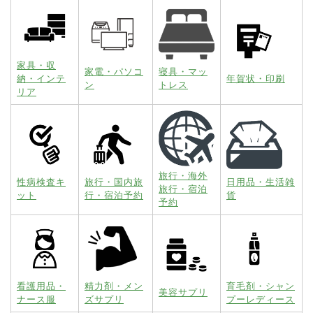
家具・収
家電・パソコ
寝具・マッ
納・インテ
年賀状・印刷
ン
トレス
リア
旅行・海外
性病検査キ
旅行・国内旅
日用品・生活雑
旅行・宿泊
ット
行・宿泊予約
貨
予約
看護用品・
精力剤・メン
育毛剤・シャン
美容サプリ
ナース服
ズサプリ
プーレディース