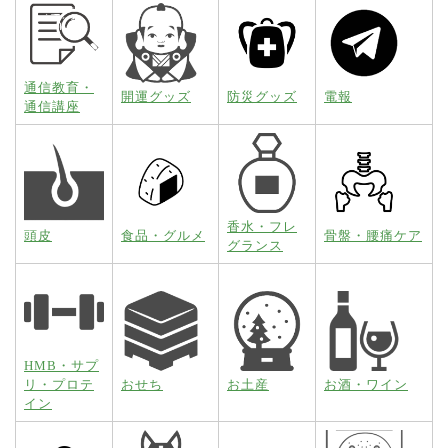
通信教育・
開運グッズ
防災グッズ
電報
通信講座
香水・フレ
頭皮
食品・グルメ
骨盤・腰痛ケア
グランス
HMB・サプ
リ・プロテ
おせち
お土産
お酒・ワイン
イン