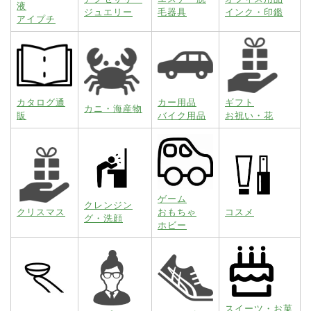
液
ジュエリー
毛器具
インク・印鑑
アイプチ
カタログ通
カー用品
ギフト
カニ・海産物
販
バイク用品
お祝い・花
ゲーム
クレンジン
クリスマス
おもちゃ
コスメ
グ・洗顔
ホビー
スイーツ・お菓