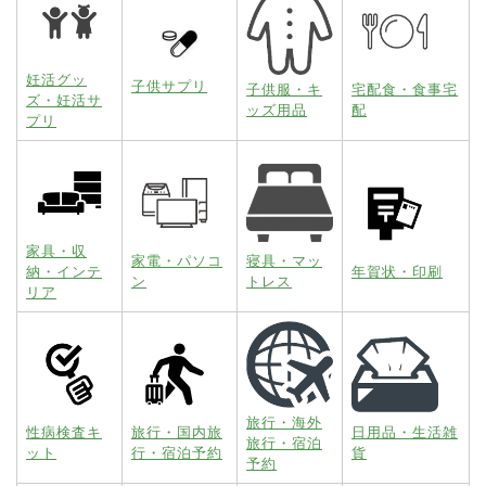
妊活グッ
子供サプリ
子供服・キ
宅配食・食事宅
ズ・妊活サ
ッズ用品
配
プリ
家具・収
家電・パソコ
寝具・マッ
納・インテ
年賀状・印刷
ン
トレス
リア
旅行・海外
性病検査キ
旅行・国内旅
日用品・生活雑
旅行・宿泊
ット
行・宿泊予約
貨
予約