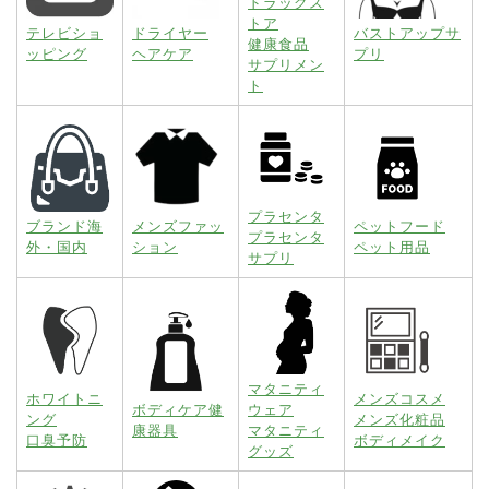
ドラッグス
トア
テレビショ
ドライヤー
バストアップサ
健康食品
ッピング
ヘアケア
プリ
サプリメン
ト
プラセンタ
ブランド海
メンズファッ
ペットフード
プラセンタ
外・国内
ション
ペット用品
サプリ
マタニティ
ホワイトニ
メンズコスメ
ボディケア健
ウェア
ング
メンズ化粧品
康器具
マタニティ
口臭予防
ボディメイク
グッズ