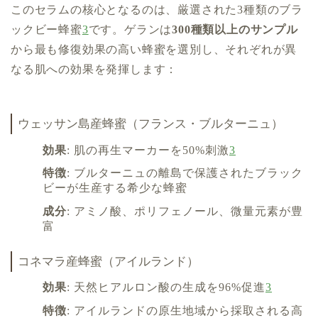
このセラムの核心となるのは、厳選された3種類のブラ
ックビー蜂蜜
3
です。ゲランは
300種類以上のサンプル
から最も修復効果の高い蜂蜜を選別し、それぞれが異
なる肌への効果を発揮します：
ウェッサン島産蜂蜜（フランス・ブルターニュ）
効果
: 肌の再生マーカーを50%刺激
3
特徴
: ブルターニュの離島で保護されたブラック
ビーが生産する希少な蜂蜜
成分
: アミノ酸、ポリフェノール、微量元素が豊
富
コネマラ産蜂蜜（アイルランド）
効果
: 天然ヒアルロン酸の生成を96%促進
3
特徴
: アイルランドの原生地域から採取される高