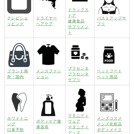
ドラッグス
トア
テレビショ
ドライヤー
バストアップサ
健康食品
ッピング
ヘアケア
プリ
サプリメン
ト
プラセンタ
ブランド海
メンズファッ
ペットフード
プラセンタ
外・国内
ション
ペット用品
サプリ
マタニティ
ホワイトニ
メンズコスメ
ボディケア健
ウェア
ング
メンズ化粧品
康器具
マタニティ
口臭予防
ボディメイク
グッズ