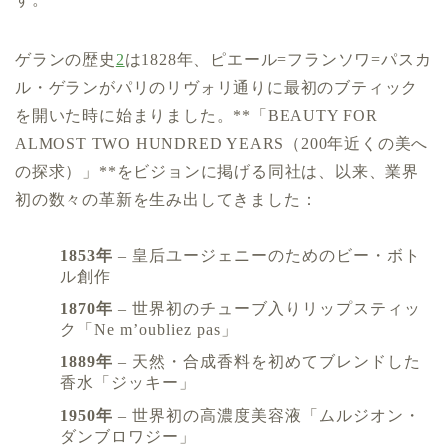
ゲランの歴史
2
は1828年、ピエール=フランソワ=パスカ
ル・ゲランがパリのリヴォリ通りに最初のブティック
を開いた時に始まりました。**「BEAUTY FOR
ALMOST TWO HUNDRED YEARS（200年近くの美へ
の探求）」**をビジョンに掲げる同社は、以来、業界
初の数々の革新を生み出してきました：
1853年
– 皇后ユージェニーのためのビー・ボト
ル創作
1870年
– 世界初のチューブ入りリップスティッ
ク「Ne m’oubliez pas」
1889年
– 天然・合成香料を初めてブレンドした
香水「ジッキー」
1950年
– 世界初の高濃度美容液「ムルジオン・
ダンブロワジー」