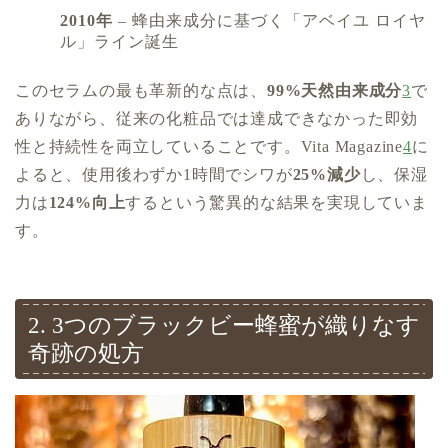
2010年
– 蜂由来成分に基づく「アベイユ ロイヤ
ル」ライン誕生
このセラムの最も革新的な点は、
99%天然由来成分
3
で
ありながら、従来の化粧品では達成できなかった即効
性と持続性を両立していることです。Vita Magazine
4
に
よると、使用後わずか1時間でシワが
25%減少
し、保湿
力は
124%向上
するという驚異的な結果を実現していま
す。
2. 3つのブラックビー蜂蜜が織りなす
奇跡の処方