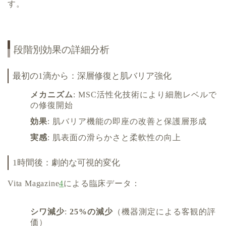
す。
段階別効果の詳細分析
最初の1滴から：深層修復と肌バリア強化
メカニズム
: MSC活性化技術により細胞レベルで
の修復開始
効果
: 肌バリア機能の即座の改善と保護層形成
実感
: 肌表面の滑らかさと柔軟性の向上
1時間後：劇的な可視的変化
Vita Magazine
4
による臨床データ：
シワ減少
:
25%の減少
（機器測定による客観的評
価）