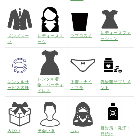
レディースファ
ラブコスメ
メンズスー
レディースス
ッション
ツ
ーツ
レンタル着
レンタルサ
下着・ナイ
乳酸菌サプリメ
物・パーティ
ービス各種
トブラ
ント
ドレス
夏対策・発汗・
内祝い
出会い系
占い
日焼け