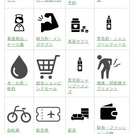
予約
看護用品・
精力剤・メン
育毛剤・シャン
美容サプリ
ナース服
ズサプリ
プーレディース
育毛剤シャ
水・お茶・
総合ショッピ
腰痛・関節痛サ
ンプーメン
飲料
ングモール
プリメント
ズ
財布・ファッシ
自転車
航空券
家具
ョン小物