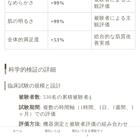
なめらかさ
+99%
観評価
被験者による主
肌の明るさ
+99%
観評価
総合的な肌質改
全体的満足度
+53%
善実感
科学的検証の詳細
臨床試験の規模と設計
被験者数
: 530名の累積被験者
4
試験期間
: 複数の時間軸（1時間、1日、1週間、1
ヶ月）での評価
評価方法
: 機器測定と被験者評価の組み合わせ
ホーム
後払いとは
後払いできる通販サイ
統計解析
: 生物統計学者による厳格なデータ検証
ト