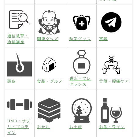
通信教育・
開運グッズ
防災グッズ
電報
通信講座
香水・フレ
頭皮
食品・グルメ
骨盤・腰痛ケア
グランス
HMB・サプ
リ・プロテ
おせち
お土産
お酒・ワイン
イン