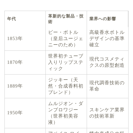
革新的な製品・技
年代
業界への影響
術
ビー・ボトル
高級香水ボトル
1853年
（皇后ユージェ
デザインの基準
ニーのため）
確立
世界初チューブ
現代コスメティ
1870年
入りリップステ
クスの原型創造
ィック
ジッキー（天
現代調香技術の
1889年
然・合成香料初
革命
ブレンド）
ムルジオン・ダ
ンブロワジー
スキンケア業界
1950年
（世界初美容
の技術革新
液）