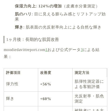
保湿力向上
:
124%の増加
（皮膚水分量測定）
肌のハリ
: 目に見える膨らみ感とリフトアップ効
果
輝き
: 肌表面の光反射率向上による自然な輝き
1ヶ月後：長期的な肌質改善
moodiedavittreport.com
1
および公式データ
3
による結
果：
評価項目
改善度
測定方法
肌弾性測定器に
弾力性
+56%
よる客観評価
光反射率・肌色
輝き
+60%
測定
被験者による主