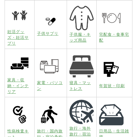
妊活グッ
子供サプリ
子供服・キ
宅配食・食事宅
ズ・妊活サ
ッズ用品
配
プリ
家具・収
家電・パソコ
寝具・マッ
納・インテ
年賀状・印刷
ン
トレス
リア
旅行・海外
性病検査キ
旅行・国内旅
日用品・生活雑
旅行・宿泊
ット
行・宿泊予約
貨