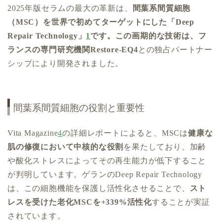
2025年版セラムの最大の革新は、
間葉系間質細胞
（MSC）を世界で初めてターゲットにした「Deep
Repair Technology」
1
です。この画期的な技術は、フ
ランスの専門研究機関Restore-EQ4
との独占パートナー
シップにより開発されました。
間葉系間質細胞の役割と重要性
Vita Magazine
4
の詳細レポートによると、MSCは
健康な
肌の修復において中核的な役割
を果たしており、加齢
や酸化ストレスによってその再生能力が低下すること
が判明しています。ゲランのDeep Repair Technology
は、この細胞機能を保護し活性化させることで、
スト
レスを受けた老化MSCを+339%活性化
することが実証
されています。