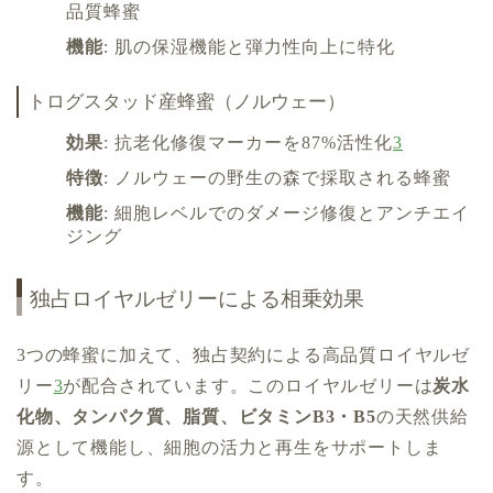
品質蜂蜜
機能
: 肌の保湿機能と弾力性向上に特化
トログスタッド産蜂蜜（ノルウェー）
効果
: 抗老化修復マーカーを87%活性化
3
特徴
: ノルウェーの野生の森で採取される蜂蜜
機能
: 細胞レベルでのダメージ修復とアンチエイ
ジング
独占ロイヤルゼリーによる相乗効果
3つの蜂蜜に加えて、独占契約による高品質ロイヤルゼ
リー
3
が配合されています。このロイヤルゼリーは
炭水
化物、タンパク質、脂質、ビタミンB3・B5
の天然供給
源として機能し、細胞の活力と再生をサポートしま
す。