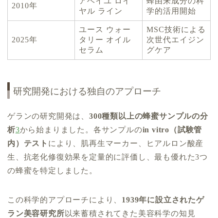
アベイユ ロイ
蜂由来成分の科
2010年
ヤル ライン
学的活用開始
ユース ウォー
MSC技術による
2025年
タリー オイル
次世代エイジン
セラム
グケア
研究開発における独自のアプローチ
ゲランの研究開発は、
300種類以上の蜂蜜サンプルの分
析
3
から始まりました。各サンプルの
in vitro（試験管
内）テスト
により、肌再生マーカー、ヒアルロン酸産
生、抗老化修復効果を定量的に評価し、最も優れた3つ
の蜂蜜を特定しました。
この科学的アプローチにより、
1939年に設立されたゲ
ラン美容研究所
以来蓄積されてきた美容科学の知見