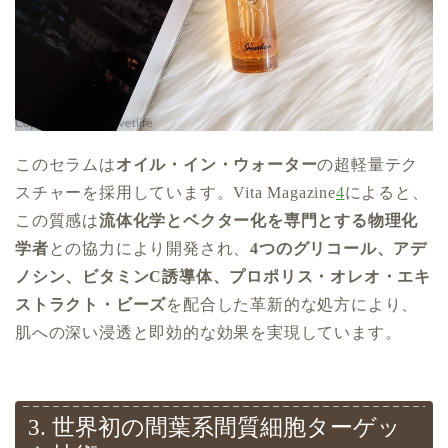
このセラムは
オイル・イン・ウォーター
の超軽量テク
スチャーを採用しています。Vita Magazine
4
によると、
この質感は
流体化学とベクター化を専門とする物理化
学者
との協力により開発され、
4つのグリコール、アデ
ノシン、ビタミンC誘導体、プロポリス・オレオ・エキ
ストラクト・ビーズ
を配合した革新的な処方により、
肌への深い浸透と即効的な効果を実現しています。
3. 世界初の間葉系間質細胞ターゲッ