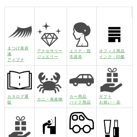
まつげ美容
アクセサリー
エステ・脱
オフィス用品
液
ジュエリー
毛器具
インク・印鑑
アイプチ
カタログ通
カー用品
ギフト
カニ・海産物
販
バイク用品
お祝い・花