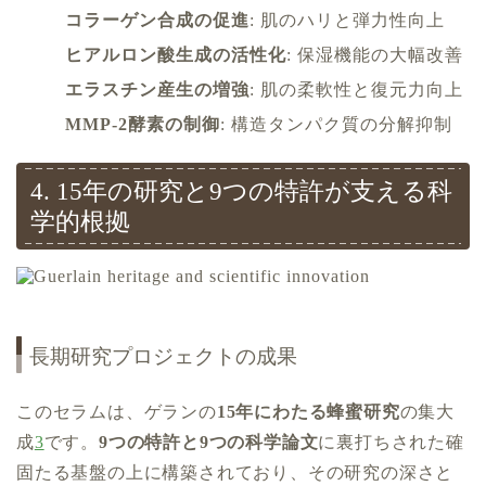
コラーゲン合成の促進
: 肌のハリと弾力性向上
ヒアルロン酸生成の活性化
: 保湿機能の大幅改善
エラスチン産生の増強
: 肌の柔軟性と復元力向上
MMP-2酵素の制御
: 構造タンパク質の分解抑制
4. 15年の研究と9つの特許が支える科
学的根拠
長期研究プロジェクトの成果
このセラムは、ゲランの
15年にわたる蜂蜜研究
の集大
成
3
です。
9つの特許と9つの科学論文
に裏打ちされた確
固たる基盤の上に構築されており、その研究の深さと