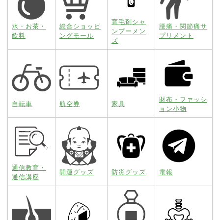
育毛剤シャ
水・お茶・
総合ショッピ
腰痛・関節痛サ
ンプーメン
飲料
ングモール
プリメント
ズ
財布・ファッシ
自転車
航空券
家具
ョン小物
通信教育・
開運グッズ
防災グッズ
電報
通信講座