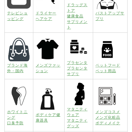
ドラッグス
トア
テレビショ
ドライヤー
バストアップサ
健康食品
ッピング
ヘアケア
プリ
サプリメン
ト
プラセンタ
ブランド海
メンズファッ
ペットフード
プラセンタ
外・国内
ション
ペット用品
サプリ
マタニティ
ホワイトニ
メンズコスメ
ボディケア健
ウェア
ング
メンズ化粧品
康器具
マタニティ
口臭予防
ボディメイク
グッズ