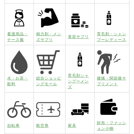
看護用品・
精力剤・メン
育毛剤・シャン
美容サプリ
ナース服
ズサプリ
プーレディース
育毛剤シャ
水・お茶・
総合ショッピ
腰痛・関節痛サ
ンプーメン
飲料
ングモール
プリメント
ズ
財布・ファッシ
自転車
航空券
家具
ョン小物