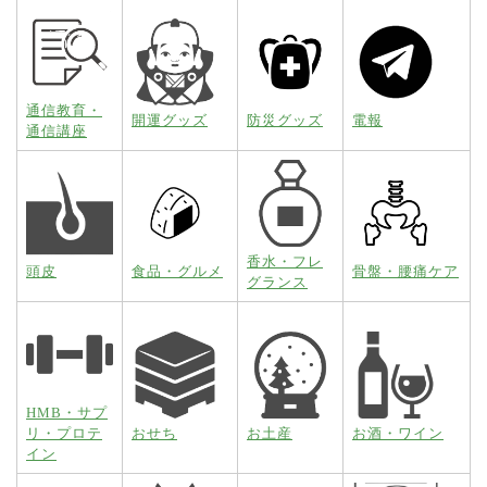
通信教育・
開運グッズ
防災グッズ
電報
通信講座
香水・フレ
頭皮
食品・グルメ
骨盤・腰痛ケア
グランス
HMB・サプ
リ・プロテ
おせち
お土産
お酒・ワイン
イン