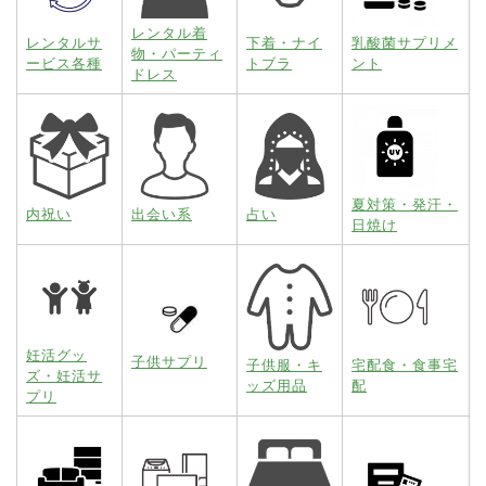
レンタル着
レンタルサ
下着・ナイ
乳酸菌サプリメ
物・パーティ
ービス各種
トブラ
ント
ドレス
夏対策・発汗・
内祝い
出会い系
占い
日焼け
妊活グッ
子供サプリ
子供服・キ
宅配食・食事宅
ズ・妊活サ
ッズ用品
配
プリ