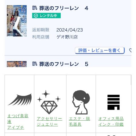
まつげ美容
アクセサリー
エステ・脱
オフィス用品
液
ジュエリー
毛器具
インク・印鑑
アイプチ