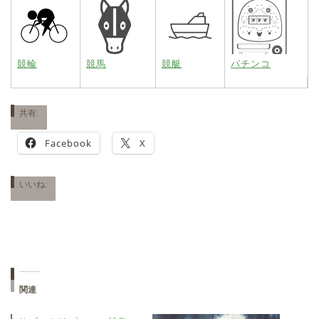
競輪
競馬
競艇
パチンコ
共有:
Facebook
X
いいね:
関連