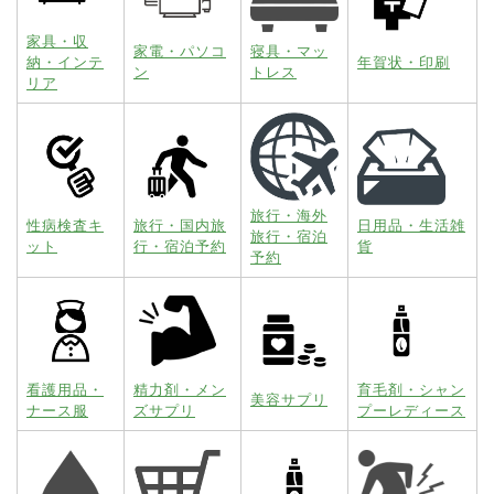
家具・収
家電・パソコ
寝具・マッ
納・インテ
年賀状・印刷
ン
トレス
リア
旅行・海外
性病検査キ
旅行・国内旅
日用品・生活雑
旅行・宿泊
ット
行・宿泊予約
貨
予約
看護用品・
精力剤・メン
育毛剤・シャン
美容サプリ
ナース服
ズサプリ
プーレディース