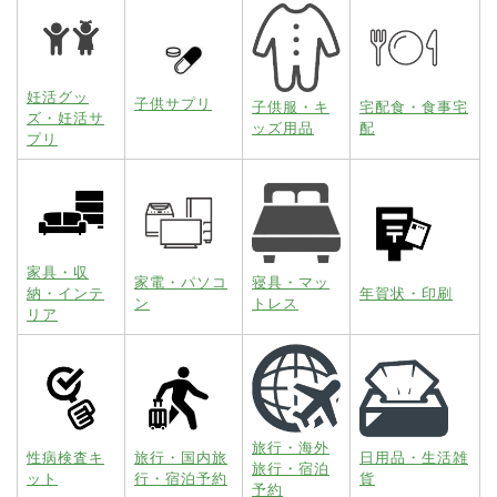
妊活グッ
子供サプリ
子供服・キ
宅配食・食事宅
ズ・妊活サ
ッズ用品
配
プリ
家具・収
家電・パソコ
寝具・マッ
納・インテ
年賀状・印刷
ン
トレス
リア
旅行・海外
性病検査キ
旅行・国内旅
日用品・生活雑
旅行・宿泊
ット
行・宿泊予約
貨
予約