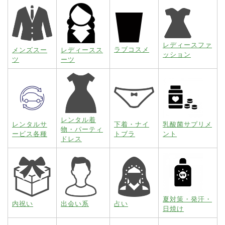
レディースファ
ラブコスメ
メンズスー
レディースス
ッション
ツ
ーツ
レンタル着
レンタルサ
下着・ナイ
乳酸菌サプリメ
物・パーティ
ービス各種
トブラ
ント
ドレス
夏対策・発汗・
内祝い
出会い系
占い
日焼け