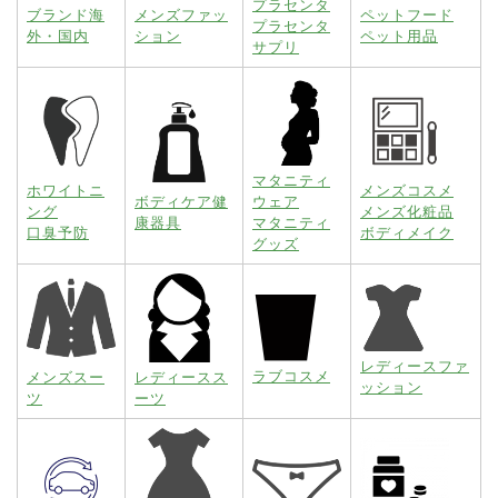
プラセンタ
ブランド海
メンズファッ
ペットフード
プラセンタ
外・国内
ション
ペット用品
サプリ
マタニティ
ホワイトニ
メンズコスメ
ボディケア健
ウェア
ング
メンズ化粧品
康器具
マタニティ
口臭予防
ボディメイク
グッズ
レディースファ
ラブコスメ
メンズスー
レディースス
ッション
ツ
ーツ