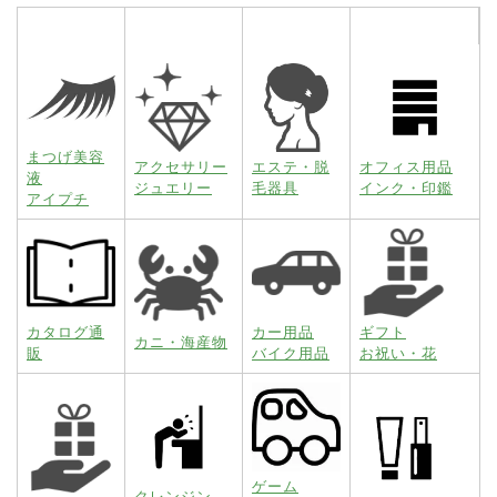
まつげ美容
アクセサリー
エステ・脱
オフィス用品
液
ジュエリー
毛器具
インク・印鑑
アイプチ
カタログ通
カー用品
ギフト
カニ・海産物
販
バイク用品
お祝い・花
ゲーム
クレンジン