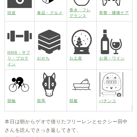
香水・フレ
頭皮
食品・グルメ
骨盤・腰痛ケア
グランス
HMB・サプ
リ・プロテ
おせち
お土産
お酒・ワイン
イン
競輪
競馬
競艇
パチンコ
本日は朝からゲオで借りたフリーレンとセクシー田中
さんを読んでさっき返してきて、