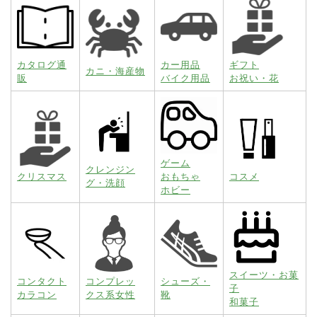
カタログ通
カー用品
ギフト
カニ・海産物
販
バイク用品
お祝い・花
ゲーム
クレンジン
クリスマス
おもちゃ
コスメ
グ・洗顔
ホビー
スイーツ・お菓
コンタクト
コンプレッ
シューズ・
子
カラコン
クス系女性
靴
和菓子