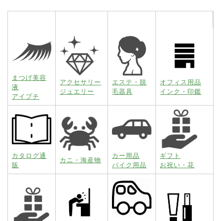
まつげ美容
アクセサリー
エステ・脱
オフィス用品
液
ジュエリー
毛器具
インク・印鑑
アイプチ
カタログ通
カー用品
ギフト
カニ・海産物
販
バイク用品
お祝い・花