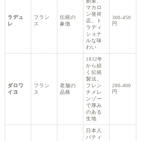
創業、
マカロ
ン発祥
ラデュ
フラン
伝統の
300-450
店。ト
円
レ
ス
象徴
ラディ
ショナ
ルな味
わい
1832年
から続
く伝統
製法。
ダロワ
フラン
老舗の
フレン
280-400
円
イヨ
ス
品格
チメレ
ンゾー
で厚み
のある
生地
日本人
パティ