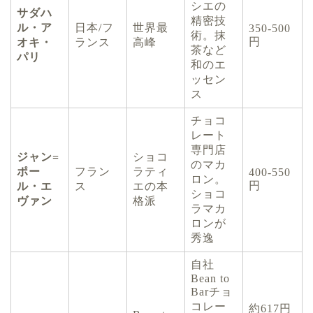
シエの
サダハ
精密技
ル・ア
日本/フ
世界最
350-500
術。抹
円
オキ・
ランス
高峰
茶など
パリ
和のエ
ッセン
ス
チョコ
レート
専門店
ジャン=
ショコ
のマカ
ポー
フラン
ラティ
400-550
ロン。
円
ル・エ
ス
エの本
ショコ
ヴァン
格派
ラマカ
ロンが
秀逸
自社
Bean to
Barチョ
コレー
約617円