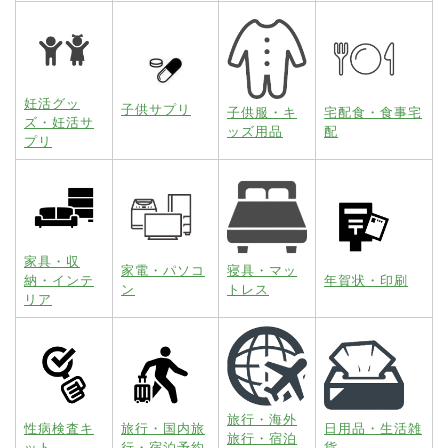
妊活グッ
子供サプリ
子供服・キ
宅配食・食事宅
ズ・妊活サ
ッズ用品
配
プリ
家具・収
家電・パソコ
寝具・マッ
納・インテ
年賀状・印刷
ン
トレス
リア
旅行・海外
性病検査キ
旅行・国内旅
日用品・生活雑
旅行・宿泊
ット
行・宿泊予約
貨