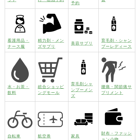
予約
看護用品・
精力剤・メン
育毛剤・シャン
美容サプリ
ナース服
ズサプリ
プーレディース
育毛剤シャ
水・お茶・
総合ショッピ
腰痛・関節痛サ
ンプーメン
飲料
ングモール
プリメント
ズ
財布・ファッシ
自転車
航空券
家具
ョン小物