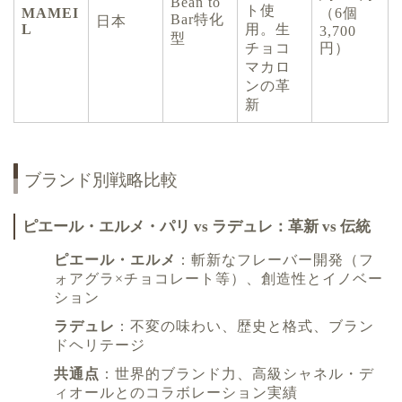
Bean to
ト使
MAMEI
（6個
Bar特化
日本
L
用。生
3,700
型
チョコ
円）
マカロ
ンの革
新
ブランド別戦略比較
ピエール・エルメ・パリ vs ラデュレ：革新 vs 伝統
ピエール・エルメ
：斬新なフレーバー開発（フ
ォアグラ×チョコレート等）、創造性とイノベー
ション
ラデュレ
：不変の味わい、歴史と格式、ブラン
ドヘリテージ
共通点
：世界的ブランド力、高級シャネル・デ
ィオールとのコラボレーション実績