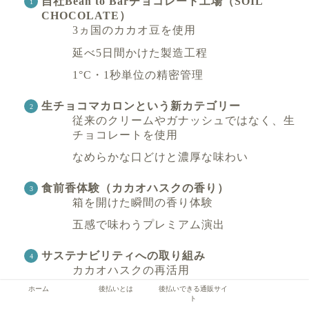
自社Bean to Barチョコレート工場（SOIL
CHOCOLATE）
3ヵ国のカカオ豆を使用
延べ5日間かけた製造工程
1°C・1秒単位の精密管理
生チョコマカロンという新カテゴリー
従来のクリームやガナッシュではなく、生
チョコレートを使用
なめらかな口どけと濃厚な味わい
食前香体験（カカオハスクの香り）
箱を開けた瞬間の香り体験
五感で味わうプレミアム演出
サステナビリティへの取り組み
カカオハスクの再活用
ホーム
後払いとは
後払いできる通販サイ
持続可能な菓子作りの実践
ト