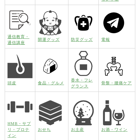
通信教育・
開運グッズ
防災グッズ
電報
通信講座
香水・フレ
頭皮
食品・グルメ
骨盤・腰痛ケア
グランス
HMB・サプ
リ・プロテ
おせち
お土産
お酒・ワイン
イン