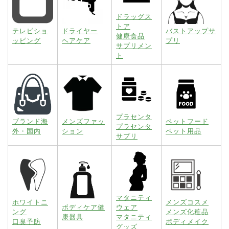
ドラッグス
トア
テレビショ
ドライヤー
バストアップサ
健康食品
ッピング
ヘアケア
プリ
サプリメン
ト
プラセンタ
ブランド海
メンズファッ
ペットフード
プラセンタ
外・国内
ション
ペット用品
サプリ
マタニティ
ホワイトニ
メンズコスメ
ボディケア健
ウェア
ング
メンズ化粧品
康器具
マタニティ
口臭予防
ボディメイク
グッズ