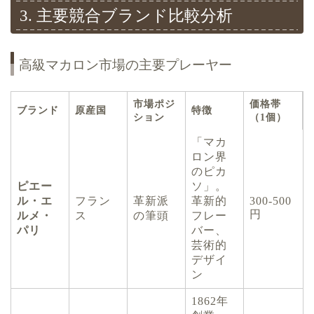
3. 主要競合ブランド比較分析
高級マカロン市場の主要プレーヤー
市場ポジ
価格帯
ブランド
原産国
特徴
ション
（1個）
「マカ
ロン界
のピカ
ピエー
ソ」。
ル・エ
フラン
革新派
革新的
300-500
円
ルメ・
ス
の筆頭
フレー
パリ
バー、
芸術的
デザイ
ン
1862年