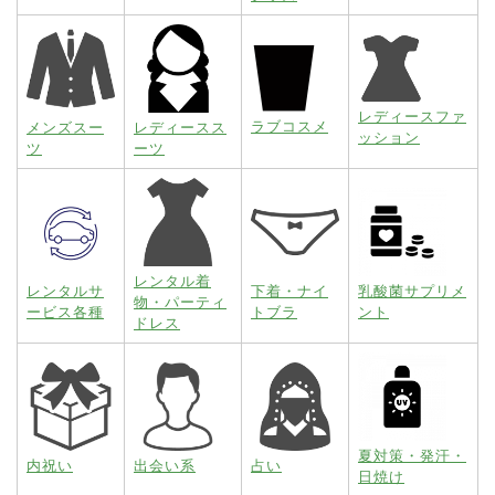
レディースファ
ラブコスメ
メンズスー
レディースス
ッション
ツ
ーツ
レンタル着
レンタルサ
下着・ナイ
乳酸菌サプリメ
物・パーティ
ービス各種
トブラ
ント
ドレス
夏対策・発汗・
内祝い
出会い系
占い
日焼け