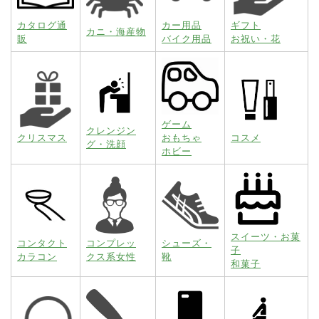
カタログ通
カー用品
ギフト
カニ・海産物
販
バイク用品
お祝い・花
ゲーム
クレンジン
クリスマス
おもちゃ
コスメ
グ・洗顔
ホビー
スイーツ・お菓
コンタクト
コンプレッ
シューズ・
子
カラコン
クス系女性
靴
和菓子