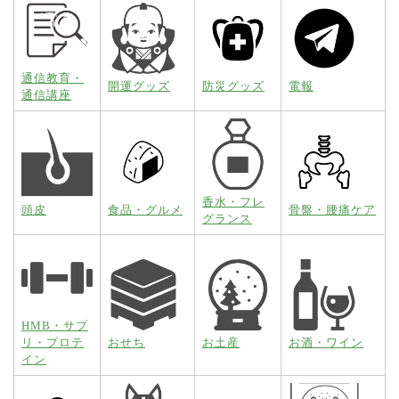
通信教育・
開運グッズ
防災グッズ
電報
通信講座
香水・フレ
頭皮
食品・グルメ
骨盤・腰痛ケア
グランス
HMB・サプ
リ・プロテ
おせち
お土産
お酒・ワイン
イン