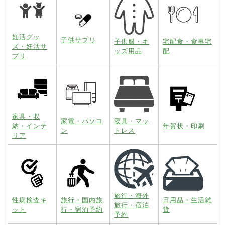
妊活グッ
子供サプリ
子供服・キ
宅配食・食事宅
ズ・妊活サ
ッズ用品
配
プリ
家具・収
家電・パソコ
寝具・マッ
納・インテ
年賀状・印刷
ン
トレス
リア
旅行・海外
性病検査キ
旅行・国内旅
日用品・生活雑
旅行・宿泊
ット
行・宿泊予約
貨
予約