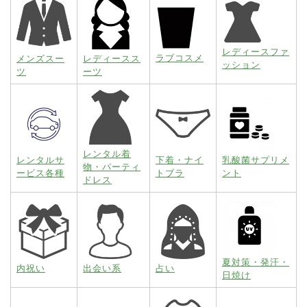
レディースファ
ラブコスメ
メンズスー
レディースス
ッション
ツ
ーツ
レンタル着
レンタルサ
下着・ナイ
乳酸菌サプリメ
物・パーティ
ービス各種
トブラ
ント
ドレス
夏対策・発汗・
内祝い
出会い系
占い
日焼け