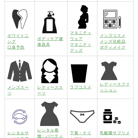
マタニティ
ホワイトニ
メンズコスメ
ボディケア健
ウェア
ング
メンズ化粧品
康器具
マタニティ
口臭予防
ボディメイク
グッズ
レディースファ
ラブコスメ
メンズスー
レディースス
ッション
ツ
ーツ
レンタル着
レンタルサ
下着・ナイ
乳酸菌サプリメ
物・パーティ