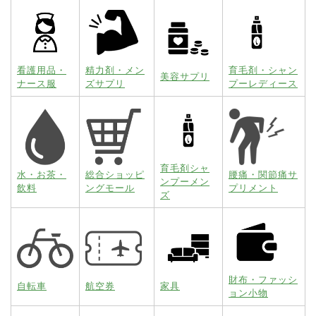
看護用品・
精力剤・メン
育毛剤・シャン
美容サプリ
ナース服
ズサプリ
プーレディース
育毛剤シャ
水・お茶・
総合ショッピ
腰痛・関節痛サ
ンプーメン
飲料
ングモール
プリメント
ズ
財布・ファッシ
自転車
航空券
家具
ョン小物