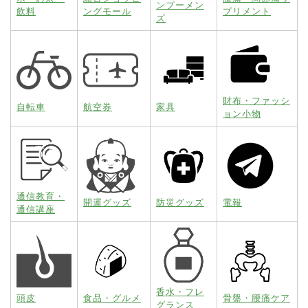
ンプーメン
飲料
ングモール
プリメント
ズ
財布・ファッシ
自転車
航空券
家具
ョン小物
通信教育・
開運グッズ
防災グッズ
電報
通信講座
香水・フレ
頭皮
食品・グルメ
骨盤・腰痛ケア
グランス