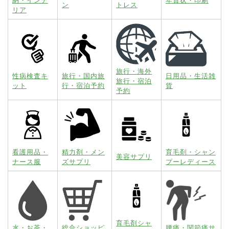
納・インテ
年賀状・印刷
ン
トレス
リア
旅行・海外
性病検査キ
旅行・国内旅
日用品・生活雑
旅行・宿泊
ット
行・宿泊予約
貨
予約
看護用品・
精力剤・メン
育毛剤・シャン
美容サプリ
ナース服
ズサプリ
プーレディース
育毛剤シャ
水・お茶・
総合ショッピ
腰痛・関節痛サ