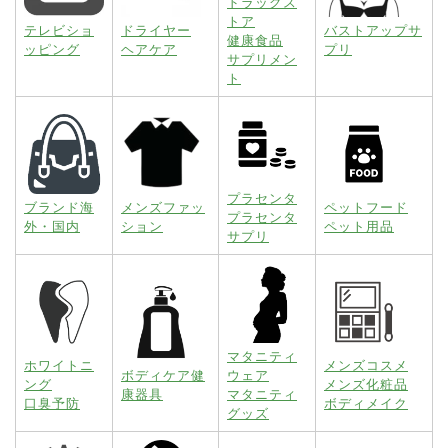
ドラッグス
トア
テレビショ
ドライヤー
バストアップサ
健康食品
ッピング
ヘアケア
プリ
サプリメン
ト
プラセンタ
ブランド海
メンズファッ
ペットフード
プラセンタ
外・国内
ション
ペット用品
サプリ
マタニティ
ホワイトニ
メンズコスメ
ボディケア健
ウェア
ング
メンズ化粧品
康器具
マタニティ
口臭予防
ボディメイク
グッズ