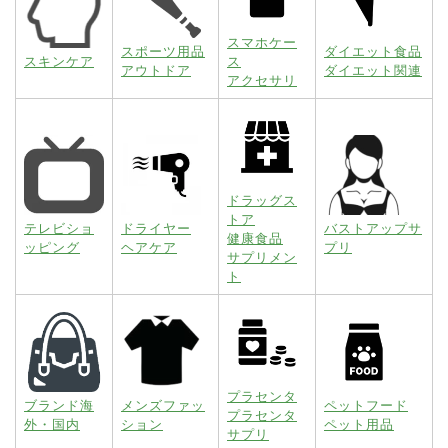
スマホケー
スポーツ用品
ダイエット食品
スキンケア
ス
アウトドア
ダイエット関連
アクセサリ
ドラッグス
トア
テレビショ
ドライヤー
バストアップサ
健康食品
ッピング
ヘアケア
プリ
サプリメン
ト
プラセンタ
ブランド海
メンズファッ
ペットフード
プラセンタ
外・国内
ション
ペット用品
サプリ