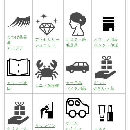
まつげ美容
アクセサリー
エステ・脱
オフィス用品
液
ジュエリー
毛器具
インク・印鑑
アイプチ
カタログ通
カー用品
ギフト
カニ・海産物
販
バイク用品
お祝い・花
ゲーム
クレンジン
クリスマス
おもちゃ
コスメ