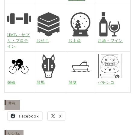
HMB・サプ
リ・プロテ
おせち
お土産
お酒・ワイン
イン
競輪
競馬
競艇
パチンコ
共有:
Facebook
X
いいね: