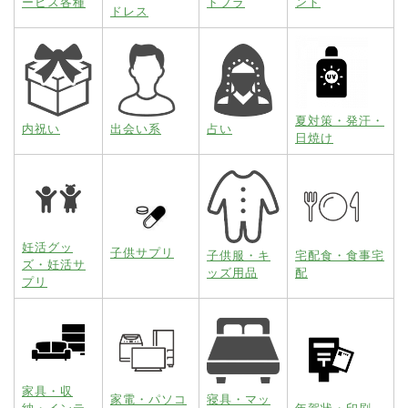
ービス各種
トブラ
ント
ドレス
夏対策・発汗・
内祝い
出会い系
占い
日焼け
妊活グッ
子供サプリ
子供服・キ
宅配食・食事宅
ズ・妊活サ
ッズ用品
配
プリ
家具・収
家電・パソコ
寝具・マッ