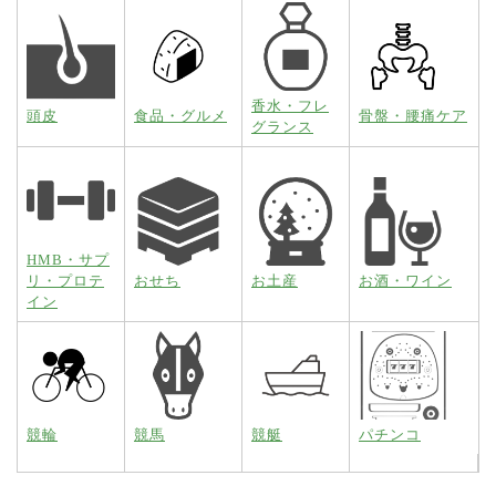
香水・フレ
頭皮
食品・グルメ
骨盤・腰痛ケア
グランス
HMB・サプ
リ・プロテ
おせち
お土産
お酒・ワイン
イン
競輪
競馬
競艇
パチンコ