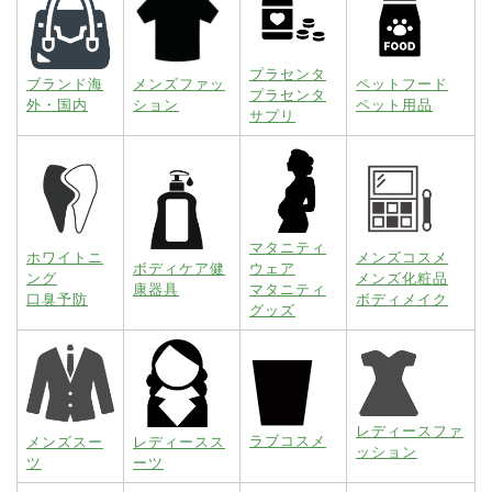
プラセンタ
ブランド海
メンズファッ
ペットフード
プラセンタ
外・国内
ション
ペット用品
サプリ
マタニティ
ホワイトニ
メンズコスメ
ボディケア健
ウェア
ング
メンズ化粧品
康器具
マタニティ
口臭予防
ボディメイク
グッズ
レディースファ
ラブコスメ
メンズスー
レディースス
ッション
ツ
ーツ