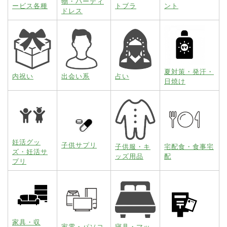
物・パーティ
ービス各種
トブラ
ント
ドレス
夏対策・発汗・
内祝い
出会い系
占い
日焼け
妊活グッ
子供サプリ
子供服・キ
宅配食・食事宅
ズ・妊活サ
ッズ用品
配
プリ
家具・収
家電・パソコ
寝具・マッ