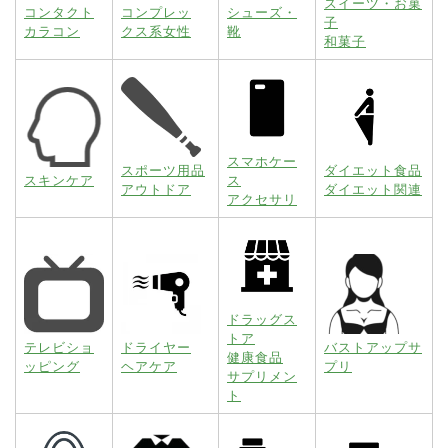
スイーツ・お菓
コンタクト
コンプレッ
シューズ・
子
カラコン
クス系女性
靴
和菓子
スマホケー
スポーツ用品
ダイエット食品
スキンケア
ス
アウトドア
ダイエット関連
アクセサリ
ドラッグス
トア
テレビショ
ドライヤー
バストアップサ
健康食品
ッピング
ヘアケア
プリ
サプリメン
ト