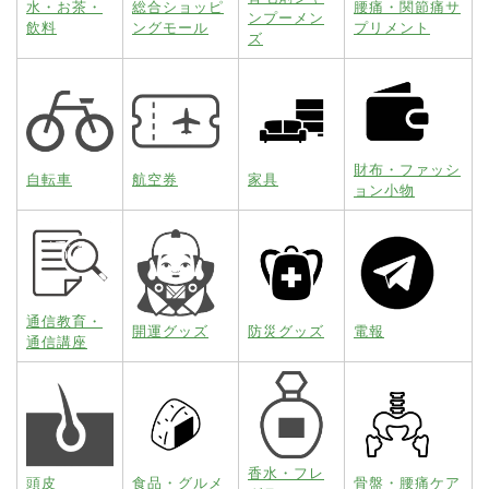
水・お茶・
総合ショッピ
腰痛・関節痛サ
ンプーメン
飲料
ングモール
プリメント
ズ
財布・ファッシ
自転車
航空券
家具
ョン小物
通信教育・
開運グッズ
防災グッズ
電報
通信講座
香水・フレ
頭皮
食品・グルメ
骨盤・腰痛ケア