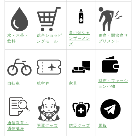
育毛剤シャ
水・お茶・
総合ショッピ
腰痛・関節痛サ
ンプーメン
飲料
ングモール
プリメント
ズ
財布・ファッシ
自転車
航空券
家具
ョン小物
通信教育・
開運グッズ
防災グッズ
電報
通信講座