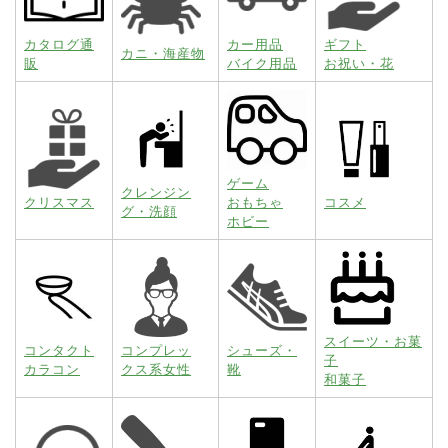
カタログ通
カー用品
ギフト
カニ・海産物
販
バイク用品
お祝い・花
ゲーム
クレンジン
クリスマス
おもちゃ
コスメ
グ・洗顔
ホビー
スイーツ・お菓
コンタクト
コンプレッ
シューズ・
子
カラコン
クス系女性
靴
和菓子