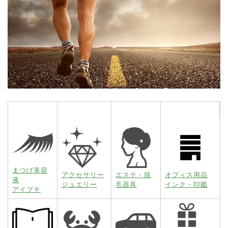
まつげ美容
アクセサリー
エステ・脱
オフィス用品
液
ジュエリー
毛器具
インク・印鑑
アイプチ