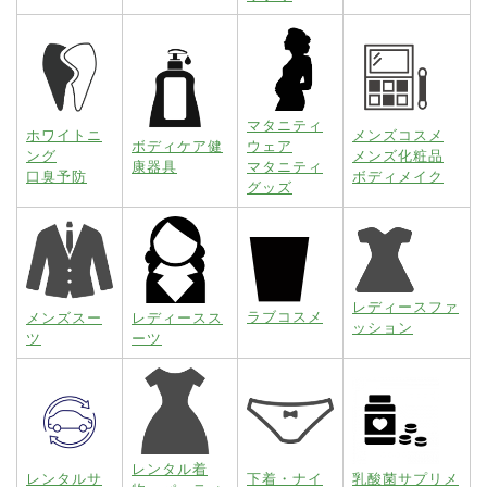
マタニティ
ホワイトニ
メンズコスメ
ボディケア健
ウェア
ング
メンズ化粧品
康器具
マタニティ
口臭予防
ボディメイク
グッズ
レディースファ
ラブコスメ
メンズスー
レディースス
ッション
ツ
ーツ
レンタル着
レンタルサ
下着・ナイ
乳酸菌サプリメ