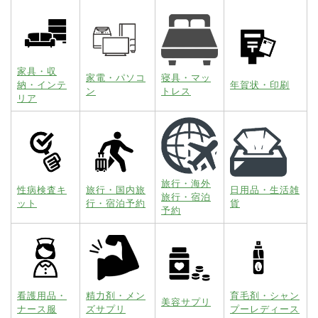
家具・収
家電・パソコ
寝具・マッ
納・インテ
年賀状・印刷
ン
トレス
リア
旅行・海外
性病検査キ
旅行・国内旅
日用品・生活雑
旅行・宿泊
ット
行・宿泊予約
貨
予約
看護用品・
精力剤・メン
育毛剤・シャン
美容サプリ
ナース服
ズサプリ
プーレディース