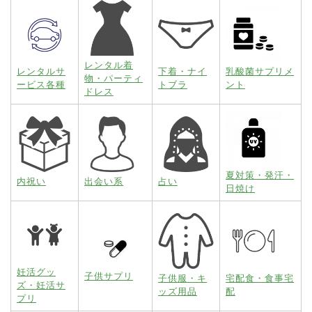
レンタル着
レンタルサ
下着・ナイ
乳酸菌サプリメ
物・パーティ
ービス各種
トブラ
ント
ドレス
夏対策・発汗・
内祝い
出会い系
占い
日焼け
妊活グッ
子供サプリ
子供服・キ
宅配食・食事宅
ズ・妊活サ
ッズ用品
配
プリ