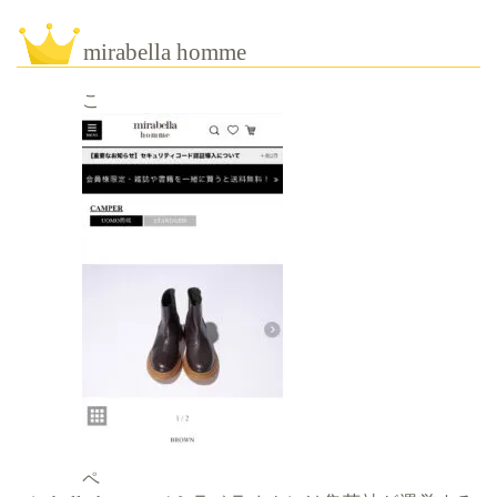
mirabella homme
こ
ペ