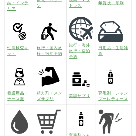
納・インテ
年賀状・印刷
ン
トレス
リア
旅行・海外
性病検査キ
旅行・国内旅
日用品・生活雑
旅行・宿泊
ット
行・宿泊予約
貨
予約
看護用品・
精力剤・メン
育毛剤・シャン
美容サプリ
ナース服
ズサプリ
プーレディース
育毛剤シャ