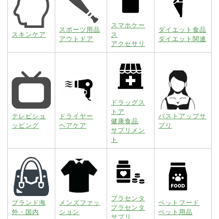
スマホケー
スポーツ用品
ダイエット食品
スキンケア
ス
アウトドア
ダイエット関連
アクセサリ
ドラッグス
トア
テレビショ
ドライヤー
バストアップサ
健康食品
ッピング
ヘアケア
プリ
サプリメン
ト
プラセンタ
ブランド海
メンズファッ
ペットフード
プラセンタ
外・国内
ション
ペット用品
サプリ