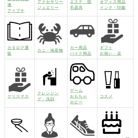
アクセサリー
エステ・脱
オフィス用品
液
ジュエリー
毛器具
インク・印鑑
アイプチ
カタログ通
カー用品
ギフト
カニ・海産物
販
バイク用品
お祝い・花
ゲーム
クレンジン
クリスマス
おもちゃ
コスメ
グ・洗顔
ホビー