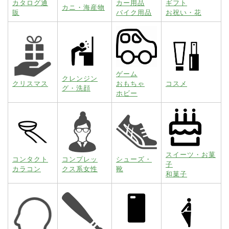
カタログ通
カー用品
ギフト
カニ・海産物
販
バイク用品
お祝い・花
ゲーム
クレンジン
クリスマス
おもちゃ
コスメ
グ・洗顔
ホビー
スイーツ・お菓
コンタクト
コンプレッ
シューズ・
子
カラコン
クス系女性
靴
和菓子