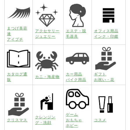
まつげ美容
アクセサリー
エステ・脱
オフィス用品
液
ジュエリー
毛器具
インク・印鑑
アイプチ
カタログ通
カー用品
ギフト
カニ・海産物
販
バイク用品
お祝い・花
ゲーム
クレンジン
クリスマス
おもちゃ
コスメ
グ・洗顔
ホビー