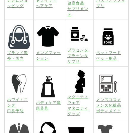
テレビショ
ドライヤー
バストアップサ
健康食品
ッピング
ヘアケア
プリ
サプリメン
ト
プラセンタ
ブランド海
メンズファッ
ペットフード
プラセンタ
外・国内
ション
ペット用品
サプリ
マタニティ
ホワイトニ
メンズコスメ
ボディケア健
ウェア
ング
メンズ化粧品
康器具
マタニティ
口臭予防
ボディメイク
グッズ