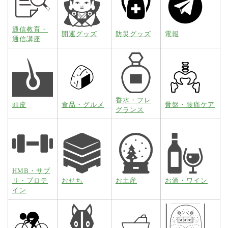
通信教育・
開運グッズ
防災グッズ
電報
通信講座
香水・フレ
頭皮
食品・グルメ
骨盤・腰痛ケア
グランス
HMB・サプ
リ・プロテ
おせち
お土産
お酒・ワイン
イン