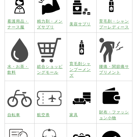
看護用品・
精力剤・メン
育毛剤・シャン
美容サプリ
ナース服
ズサプリ
プーレディース
育毛剤シャ
水・お茶・
総合ショッピ
腰痛・関節痛サ
ンプーメン
飲料
ングモール
プリメント
ズ
財布・ファッシ
自転車
航空券
家具
ョン小物