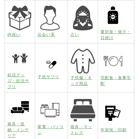
夏対策・発汗・
内祝い
出会い系
占い
日焼け
妊活グッ
子供サプリ
子供服・キ
宅配食・食事宅
ズ・妊活サ
ッズ用品
配
プリ
家具・収
家電・パソコ
寝具・マッ
納・インテ
年賀状・印刷
ン
トレス
リア