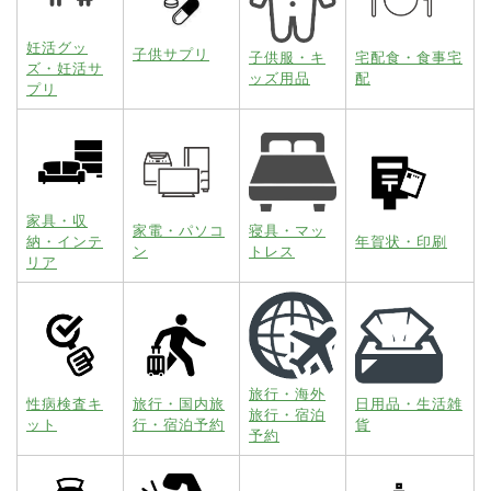
妊活グッ
子供サプリ
子供服・キ
宅配食・食事宅
ズ・妊活サ
ッズ用品
配
プリ
家具・収
家電・パソコ
寝具・マッ
納・インテ
年賀状・印刷
ン
トレス
リア
旅行・海外
性病検査キ
旅行・国内旅
日用品・生活雑
旅行・宿泊
ット
行・宿泊予約
貨
予約