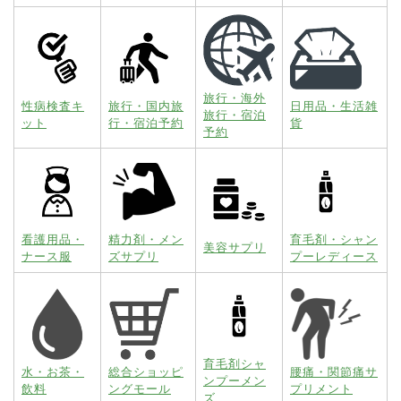
旅行・海外
性病検査キ
旅行・国内旅
日用品・生活雑
旅行・宿泊
ット
行・宿泊予約
貨
予約
看護用品・
精力剤・メン
育毛剤・シャン
美容サプリ
ナース服
ズサプリ
プーレディース
育毛剤シャ
水・お茶・
総合ショッピ
腰痛・関節痛サ
ンプーメン
飲料
ングモール
プリメント
ズ