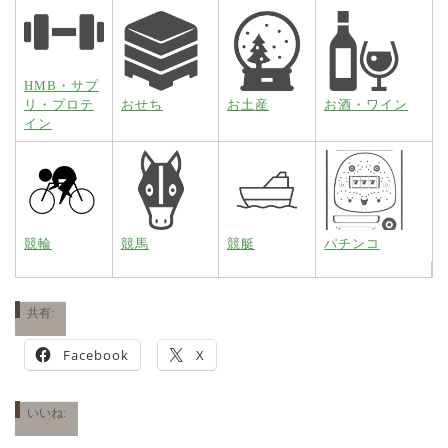
HMB・サプ
リ・プロテ
おせち
お土産
お酒・ワイン
イン
競輪
競馬
競艇
パチンコ
共有:
Facebook
X
いいね: