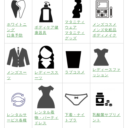
マタニティ
ホワイトニ
メンズコスメ
ボディケア健
ウェア
ング
メンズ化粧品
康器具
マタニティ
口臭予防
ボディメイク
グッズ
レディースファ
ラブコスメ
メンズスー
レディースス
ッション
ツ
ーツ
レンタル着
レンタルサ
下着・ナイ
乳酸菌サプリメ
物・パーティ
ービス各種
トブラ
ント
ドレス