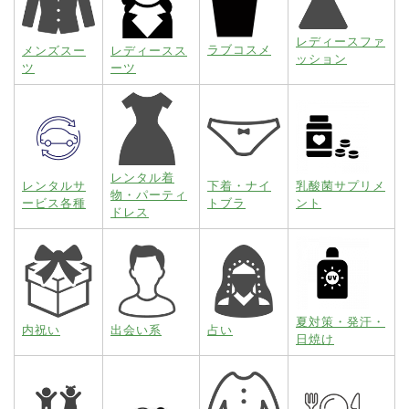
レディースファ
ラブコスメ
メンズスー
レディースス
ッション
ツ
ーツ
レンタル着
レンタルサ
下着・ナイ
乳酸菌サプリメ
物・パーティ
ービス各種
トブラ
ント
ドレス
夏対策・発汗・
内祝い
出会い系
占い
日焼け