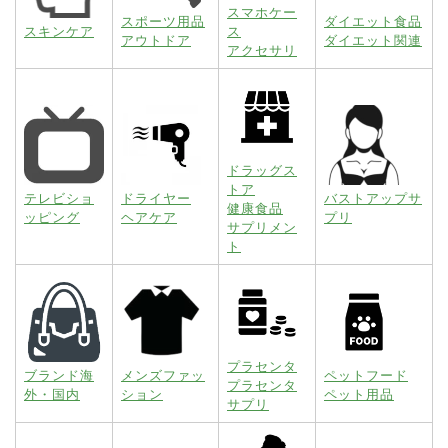
スマホケー
スポーツ用品
ダイエット食品
スキンケア
ス
アウトドア
ダイエット関連
アクセサリ
ドラッグス
トア
テレビショ
ドライヤー
バストアップサ
健康食品
ッピング
ヘアケア
プリ
サプリメン
ト
プラセンタ
ブランド海
メンズファッ
ペットフード
プラセンタ
外・国内
ション
ペット用品
サプリ