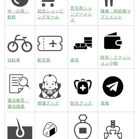
育毛剤シャ
水・お茶・
総合ショッピ
腰痛・関節痛サ
ンプーメン
飲料
ングモール
プリメント
ズ
財布・ファッシ
自転車
航空券
家具
ョン小物
通信教育・
開運グッズ
防災グッズ
電報
通信講座