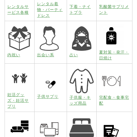
レンタル着
レンタルサ
下着・ナイ
乳酸菌サプリメ
物・パーティ
ービス各種
トブラ
ント
ドレス
夏対策・発汗・
内祝い
出会い系
占い
日焼け
妊活グッ
子供サプリ
子供服・キ
宅配食・食事宅
ズ・妊活サ
ッズ用品
配
プリ