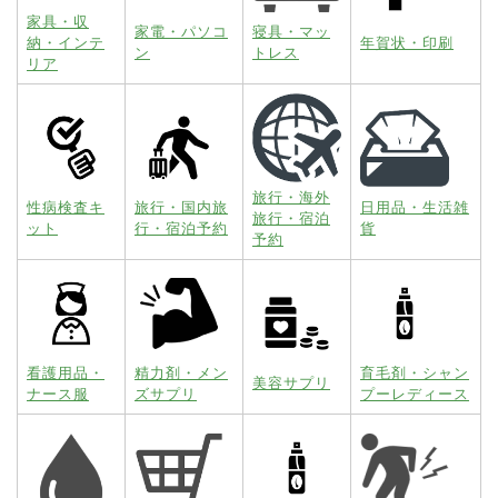
家具・収
家電・パソコ
寝具・マッ
納・インテ
年賀状・印刷
ン
トレス
リア
旅行・海外
性病検査キ
旅行・国内旅
日用品・生活雑
旅行・宿泊
ット
行・宿泊予約
貨
予約
看護用品・
精力剤・メン
育毛剤・シャン
美容サプリ
ナース服
ズサプリ
プーレディース