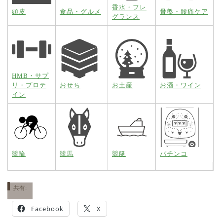
香水・フレ
頭皮
食品・グルメ
骨盤・腰痛ケア
グランス
HMB・サプ
リ・プロテ
おせち
お土産
お酒・ワイン
イン
競輪
競馬
競艇
パチンコ
共有:
Facebook
X