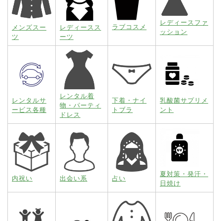
レディースファ
ラブコスメ
メンズスー
レディースス
ッション
ツ
ーツ
レンタル着
レンタルサ
下着・ナイ
乳酸菌サプリメ
物・パーティ
ービス各種
トブラ
ント
ドレス
夏対策・発汗・
内祝い
出会い系
占い
日焼け