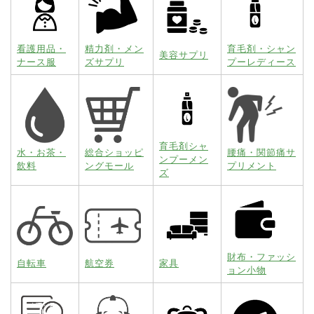
看護用品・
精力剤・メン
育毛剤・シャン
美容サプリ
ナース服
ズサプリ
プーレディース
育毛剤シャ
水・お茶・
総合ショッピ
腰痛・関節痛サ
ンプーメン
飲料
ングモール
プリメント
ズ
財布・ファッシ
自転車
航空券
家具
ョン小物