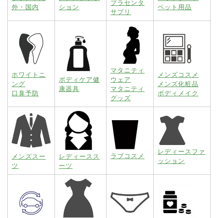
プラセンタ
外・国内
ション
ペット用品
サプリ
マタニティ
ホワイトニ
メンズコスメ
ボディケア健
ウェア
ング
メンズ化粧品
康器具
マタニティ
口臭予防
ボディメイク
グッズ
レディースファ
ラブコスメ
メンズスー
レディースス
ッション
ツ
ーツ