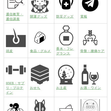
通信教育・
開運グッズ
防災グッズ
電報
通信講座
香水・フレ
頭皮
食品・グルメ
骨盤・腰痛ケア
グランス
HMB・サプ
リ・プロテ
おせち
お土産
お酒・ワイン
イン