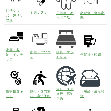
妊活グッ
子供サプリ
子供服・キ
宅配食・食事宅
ズ・妊活サ
ッズ用品
配
プリ
家具・収
家電・パソコ
寝具・マッ
納・インテ
年賀状・印刷
ン
トレス
リア
旅行・海外
性病検査キ
旅行・国内旅
日用品・生活雑
旅行・宿泊
ット
行・宿泊予約
貨
予約