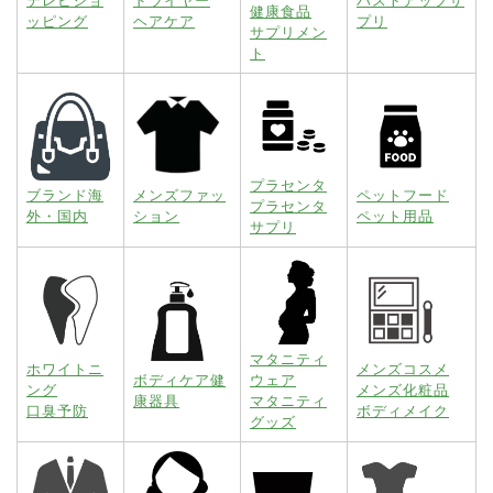
テレビショ
ドライヤー
バストアップサ
健康食品
ッピング
ヘアケア
プリ
サプリメン
ト
プラセンタ
ブランド海
メンズファッ
ペットフード
プラセンタ
外・国内
ション
ペット用品
サプリ
マタニティ
ホワイトニ
メンズコスメ
ボディケア健
ウェア
ング
メンズ化粧品
康器具
マタニティ
口臭予防
ボディメイク
グッズ