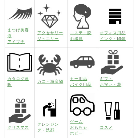
まつげ美容
アクセサリー
エステ・脱
オフィス用品
液
ジュエリー
毛器具
インク・印鑑
アイプチ
カタログ通
カー用品
ギフト
カニ・海産物
販
バイク用品
お祝い・花
ゲーム
クレンジン
クリスマス
おもちゃ
コスメ
グ・洗顔
ホビー