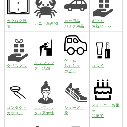
カタログ通
カー用品
ギフト
カニ・海産物
販
バイク用品
お祝い・花
ゲーム
クレンジン
クリスマス
おもちゃ
コスメ
グ・洗顔
ホビー
スイーツ・お菓
コンタクト
コンプレッ
シューズ・
子
カラコン
クス系女性
靴
和菓子