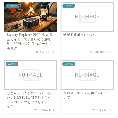
ニュース
ニュース
Jackery Explorer 2000 New 完
敏感肌化粧水について
全ガイド | 大容量なのに最軽
量！2024年最注目のポータブ
ル電源
2025年10月3日
2023年10月23日
ニュース
ニュース
ほとんどの人が気づいていな
クロネコヤマトの後払いにつ
いU-NEXT31日間無料トライ
いて
アルのヒミツをご存じです
か？
2022年6月10日
2025年2月5日