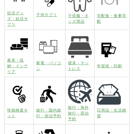
妊活グッ
子供サプリ
子供服・キ
宅配食・食事宅
ズ・妊活サ
ッズ用品
配
プリ
家具・収
家電・パソコ
寝具・マッ
納・インテ
年賀状・印刷
ン
トレス
リア
旅行・海外
性病検査キ
旅行・国内旅
日用品・生活雑
旅行・宿泊
ット
行・宿泊予約
貨
予約