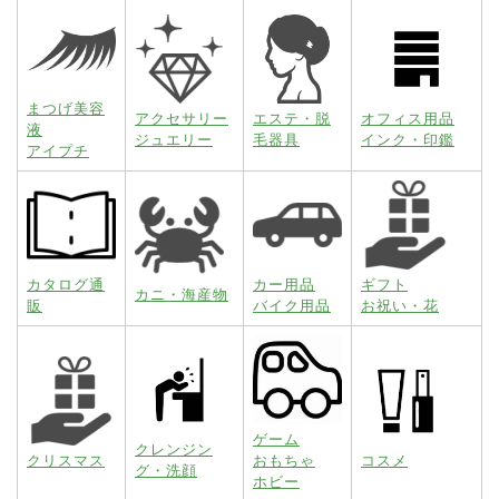
まつげ美容
アクセサリー
エステ・脱
オフィス用品
液
ジュエリー
毛器具
インク・印鑑
アイプチ
カタログ通
カー用品
ギフト
カニ・海産物
販
バイク用品
お祝い・花
ゲーム
クレンジン
クリスマス
おもちゃ
コスメ
グ・洗顔
ホビー