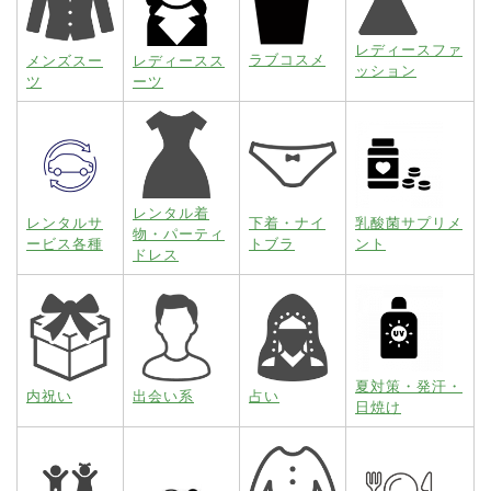
レディースファ
ラブコスメ
メンズスー
レディースス
ッション
ツ
ーツ
レンタル着
レンタルサ
下着・ナイ
乳酸菌サプリメ
物・パーティ
ービス各種
トブラ
ント
ドレス
夏対策・発汗・
内祝い
出会い系
占い
日焼け