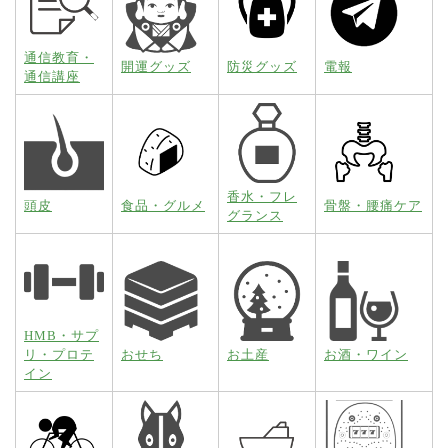
通信教育・
開運グッズ
防災グッズ
電報
通信講座
香水・フレ
頭皮
食品・グルメ
骨盤・腰痛ケア
グランス
HMB・サプ
リ・プロテ
おせち
お土産
お酒・ワイン
イン