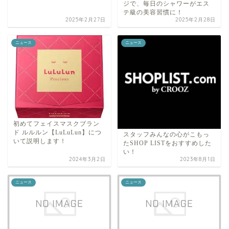
ジで、毎日のシャワーがエス
テ級の美容習慣に！
2025年2月27日
2025年2月28日
ニュース
ニュース
初めてフェイスマスクブラン
ド ルルルン【LuLuLun】につ
スタッフみんなの心がこもっ
いて説明します！
たSHOP LISTをおすすめした
い！
2024年3月2日
2023年8月1日
ニュース
ニュース