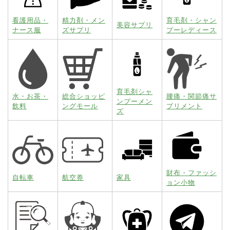
看護用品・
精力剤・メン
育毛剤・シャン
美容サプリ
ナース服
ズサプリ
プーレディース
育毛剤シャ
水・お茶・
総合ショッピ
腰痛・関節痛サ
ンプーメン
飲料
ングモール
プリメント
ズ
財布・ファッシ
自転車
航空券
家具
ョン小物