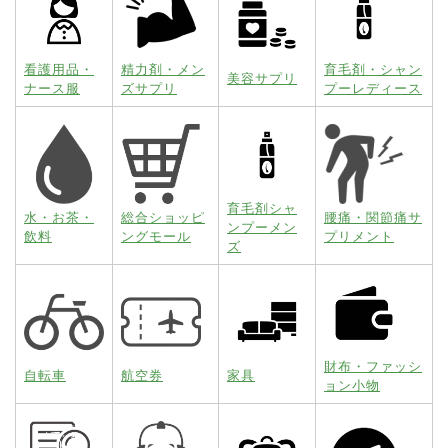
看護用品・
精力剤・メン
育毛剤・シャン
美容サプリ
ナース服
ズサプリ
プーレディース
育毛剤シャ
水・お茶・
総合ショッピ
腰痛・関節痛サ
ンプーメン
飲料
ングモール
プリメント
ズ
財布・ファッシ
自転車
航空券
家具
ョン小物