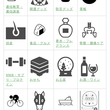
通信教育・
開運グッズ
防災グッズ
電報
通信講座
香水・フレ
頭皮
食品・グルメ
骨盤・腰痛ケア
グランス
HMB・サプ
リ・プロテ
おせち
お土産
お酒・ワイン
イン