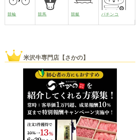
競輪
競馬
競艇
パチンコ
米沢牛専門店【さかの】