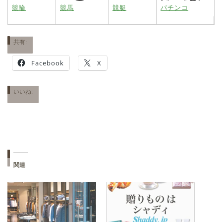
競輪
競馬
競艇
パチンコ
共有:
Facebook
X
いいね:
関連