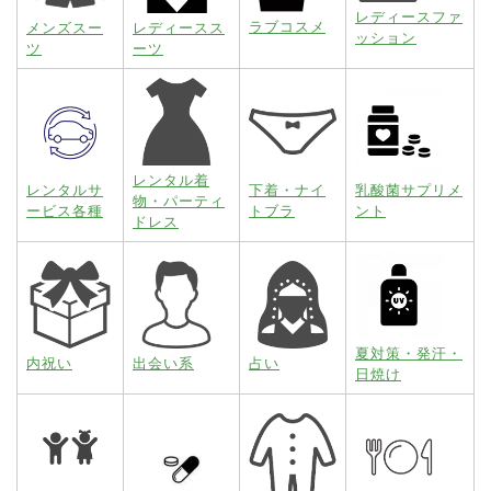
レディースファ
ラブコスメ
メンズスー
レディースス
ッション
ツ
ーツ
レンタル着
レンタルサ
下着・ナイ
乳酸菌サプリメ
物・パーティ
ービス各種
トブラ
ント
ドレス
夏対策・発汗・
内祝い
出会い系
占い
日焼け