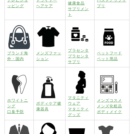
テレビショ
ドライヤー
バストアップサ
健康食品
ッピング
ヘアケア
プリ
サプリメン
ト
プラセンタ
ブランド海
メンズファッ
ペットフード
プラセンタ
外・国内
ション
ペット用品
サプリ
マタニティ
ホワイトニ
メンズコスメ
ボディケア健
ウェア
ング
メンズ化粧品
康器具
マタニティ
口臭予防
ボディメイク
グッズ