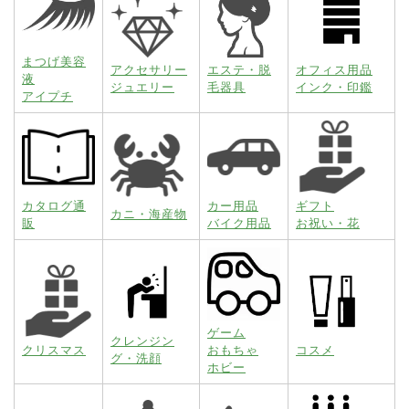
まつげ美容
アクセサリー
エステ・脱
オフィス用品
液
ジュエリー
毛器具
インク・印鑑
アイプチ
カタログ通
カー用品
ギフト
カニ・海産物
販
バイク用品
お祝い・花
ゲーム
クレンジン
クリスマス
おもちゃ
コスメ
グ・洗顔
ホビー