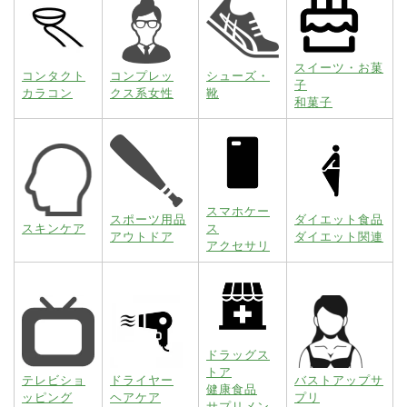
スイーツ・お菓
コンタクト
コンプレッ
シューズ・
子
カラコン
クス系女性
靴
和菓子
スマホケー
スポーツ用品
ダイエット食品
スキンケア
ス
アウトドア
ダイエット関連
アクセサリ
ドラッグス
トア
テレビショ
ドライヤー
バストアップサ
健康食品
ッピング
ヘアケア
プリ
サプリメン